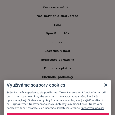
Caresse v médiích
Naši partneři a spolupráce
Etika
Speciální péče
Kontakt
Zákaznický účet
Registrace zákazníka
Doprava a platba
Obchodní podmínky
Využíváme soubory cookies
Ochrana osobních údajů
Sušenky u nás nepečeme, ale používáme. Taková internetová "cookie" nám totiž
Informační memorandum
pomáhá nastavit web tak, aby se vám na něm zobrazovaly věci, které vás
opravdu zajímají. Budeme rády, když nám dáte souhlas, který vyjádříte kliknutím
na „Přijmout vše“. Nastavení cookies můžete kdykoliv změnit přes „Nastavení
cookies“ v zápatí stránky. Více informací získáte na stránce
Zpracování cookies
.
Zůstaňte s námi v kontaktu.