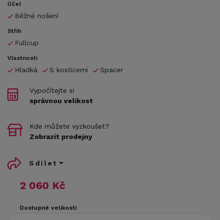
Účel
Běžné nošení
Střih
Fullcup
Vlastnosti
Hladká
S kosticemi
Spacer
Vypočítejte si
správnou velikost
Kde můžete vyzkoušet?
Zobrazit prodejny
Sdílet
2 060 Kč
Dostupné velikosti