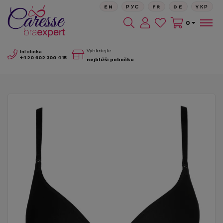
EN
РУС
FR
DE
YКР
0
Vyhledejte
Infolinka
+420
602 300 415
nejbližší pobočku