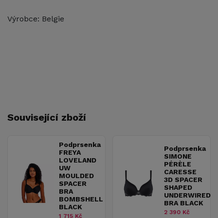
Výrobce: Belgie
Související zboží
Podprsenka
Podprsenka
FREYA
SIMONE
LOVELAND
PÉRÈLE
UW
CARESSE
MOULDED
3D SPACER
SPACER
SHAPED
BRA
UNDERWIRED
BOMBSHELL
BRA BLACK
BLACK
2 390 Kč
1 715 Kč