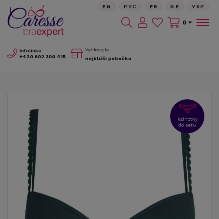
EN
РУС
FR
DE
YКР
0
Vyhledejte
Infolinka
+420
602 300 415
nejbližší pobočku
kalhotky
do setu