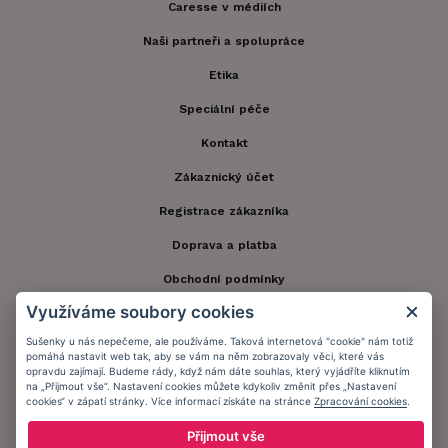
Caresse v médiích
Naši partneři a spolupráce
Etika
Speciální péče
Kontakt
Zákaznický účet
Registrace zákazníka
Doprava a platba
Obchodní podmínky
Využíváme soubory cookies
Ochrana osobních údajů
Sušenky u nás nepečeme, ale používáme. Taková internetová "cookie" nám totiž
Informační memorandum
pomáhá nastavit web tak, aby se vám na něm zobrazovaly věci, které vás
opravdu zajímají. Budeme rády, když nám dáte souhlas, který vyjádříte kliknutím
na „Přijmout vše“. Nastavení cookies můžete kdykoliv změnit přes „Nastavení
cookies“ v zápatí stránky. Více informací získáte na stránce
Zpracování cookies
.
Zůstaňte s námi v kontaktu.
Přijmout vše