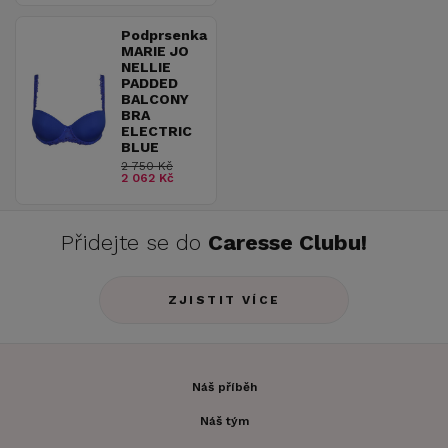
Podprsenka
MARIE JO
NELLIE
PADDED
BALCONY
BRA
ELECTRIC
BLUE
2 750 Kč
2 062 Kč
Přidejte se do
Caresse Clubu!
ZJISTIT VÍCE
Náš příběh
Náš tým