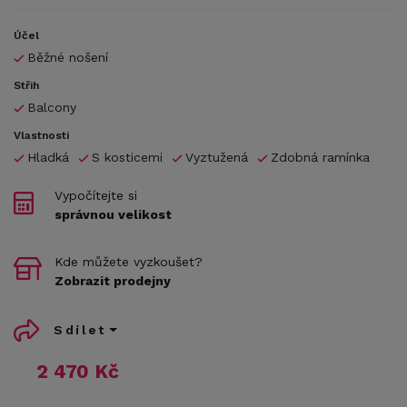
Účel
Běžné nošení
Střih
Balcony
Vlastnosti
Hladká
S kosticemi
Vyztužená
Zdobná ramínka
Vypočítejte si
správnou velikost
Kde můžete vyzkoušet?
Zobrazit prodejny
Sdílet
2 470 Kč