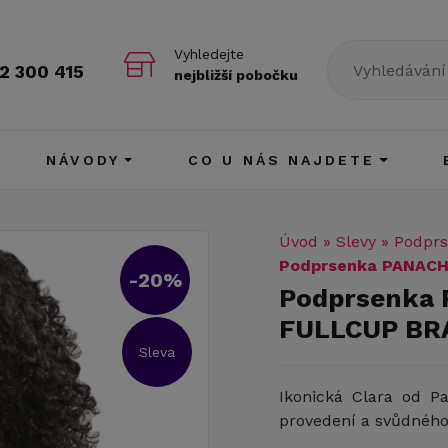
Vyhledejte
2 300 415
nejbližší pobočku
NÁVODY
CO U NÁS NAJDETE
Úvod
»
Slevy
»
Podprs
Podprsenka PANACH
-20%
Podprsenka
FULLCUP BR
Sleva
Ikonická Clara od P
provedení a svůdného