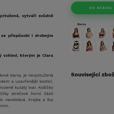
DO KOŠÍKU
yztužená, vytváří svůdně
Barva
 se přizpůsobí i drobným
 vzhled, kterým je Clara
Související zbož
kové barvy, je nevyztužená
dem a uzavřenější kosticí.
rozeně kulatý tvar. Košíčky
íky strečové horní části
c neodstává. Krajka a švy
ením.