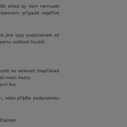
yšší střed by Vám nemusel
takovém případě nejdříve
d jiné typy podprsenek od
dnu velikost hlubší.
bit se velikosti (například
díl mezi ňadry
ými švy
ám, nebo přijďte podprsenku
Elastan