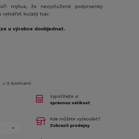
boří mýtus, že nevyztužené podprsenky
vytvářet kulatý tvar.
lze u výrobce doobjednat.
S kosticemi
Vypočítejte si
správnou velikost
Kde můžete vyzkoušet?
Zobrazit prodejny