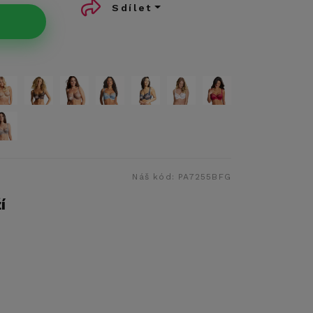
Sdílet
Náš kód:
PA7255BFG
í