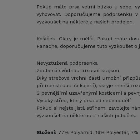
Pokud máte prsa velmi blízko u sebe, v
vyhovovat. Doporučujeme podprsenku v 
vyzkoušet na některé z našich prodejen.
Košíček Clary je mělčí. Pokud máte dosu
Panache, doporučujeme tuto vyzkoušet o je
Nevyztužená podprsenka
Zdobená svůdnou luxusní krajkou
Díky strečové vrchní části umožní přizpůso
při menstruaci či kojení), skryje menší roz
S pevnějšími uzavřenými kosticemi a pevn
Vysoký střed, který prsa od sebe oddělí
Pokud si nejste jistá střihem, zavolejte n
vyzkoušet na některou z našich poboček.
Složení:
77% Polyamid, 16% Polyester, 7% 