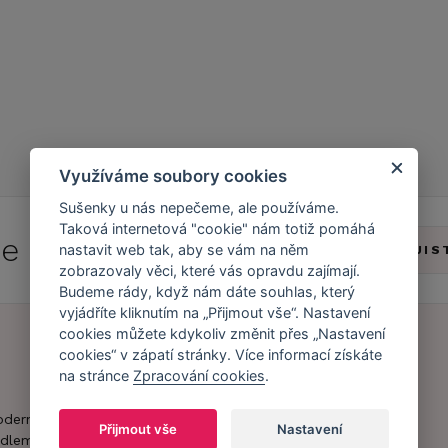
Využíváme soubory cookies
Sušenky u nás nepečeme, ale používáme.
Taková internetová "cookie" nám totiž pomáhá
 se do
Caresse Clubu!
nastavit web tak, aby se vám na něm
ZJIS
zobrazovaly věci, které vás opravdu zajímají.
Budeme rády, když nám dáte souhlas, který
vyjádříte kliknutím na „Přijmout vše“. Nastavení
cookies můžete kdykoliv změnit přes „Nastavení
cookies“ v zápatí stránky. Více informací získáte
na stránce
Zpracování cookies
.
Náš příběh
Zákaznický účet
Náš tým
Registrace
oderní obchod s
Přijmout vše
Nastavení
zákazníka
dlem.
Caresse v