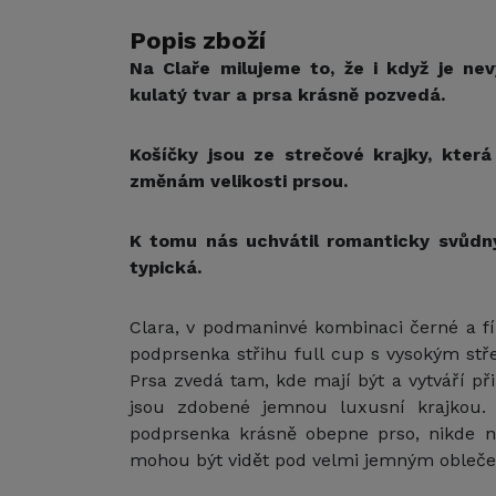
Popis zboží
Na Claře milujeme to, že i když je nev
kulatý tvar a prsa krásně pozvedá.
Košíčky jsou ze strečové krajky, která
změnám velikosti prsou.
K tomu nás uchvátil romanticky svůdný
typická.
Clara, v podmaninvé kombinaci černé a fí
podprsenka střihu full cup
s vysokým stře
Prsa zvedá tam, kde mají být a vytváří při
jsou zdobené jemnou luxusní krajkou. D
podprsenka krásně obepne prso, nikde ni
mohou být vidět pod velmi jemným obleč