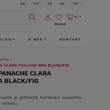
EN
РУС
FR
DE
YКР
0
Wishlist
BLOG
O NÁS
KONTAKT
enky
»
E CLARA FULLCUP BRA BLACK/FIG
 PANACHE CLARA
A BLACK/FIG
anache je jedinečná kombinací luxusního
 vzhledu.