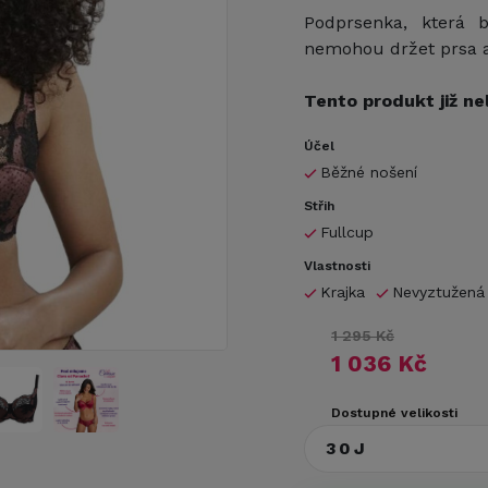
Podprsenka, která 
nemohou držet prsa a 
Tento produkt již ne
Účel
Běžné nošení
Střih
Fullcup
Vlastnosti
Krajka
Nevyztužená
1 295 Kč
1 036 Kč
Dostupné velikosti
30J