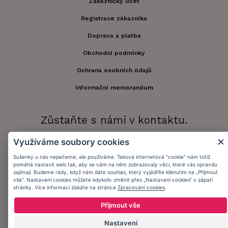
Zákaznický účet
Registrace zákazníka
Doprava a platba
Obchodní podmínky
Ochrana osobních údajů
Informační memorandum
Zůstaňte s námi v kontaktu.
Využíváme soubory cookies
Sušenky u nás nepečeme, ale používáme. Taková internetová "cookie" nám totiž
Přijímáme platby:
pomáhá nastavit web tak, aby se vám na něm zobrazovaly věci, které vás opravdu
zajímají. Budeme rády, když nám dáte souhlas, který vyjádříte kliknutím na „Přijmout
vše“. Nastavení cookies můžete kdykoliv změnit přes „Nastavení cookies“ v zápatí
stránky. Více informací získáte na stránce
Zpracování cookies
.
Přijmout vše
Nastavení