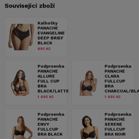
Související zboží
Kalhotky
PANACHE
EVANGELINE
DEEP BRIEF
BLACK
895 Kč
Podprsenka
Podprsenka
PANACHE
PANACHE
ALLURE
CLARA
FULL CUP
FULLCUP
BRA
BRA
BLACK/LATTE
CHARCOAL/BL
1 495 Kč
1 495 Kč
Podprsenka
Podprsenka
PANACHE
PANACHE
ENVY
SERENE
FULLCUP
FULLCUP
BRA BLACK
BRA NOIR