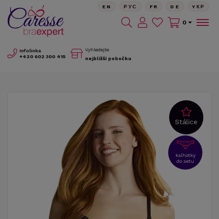
EN
РУС
FR
DE
YКР
0
Vyhledejte
Infolinka
+420
602 300 415
nejbližší pobočku
Stálice
kalhotky
do setu