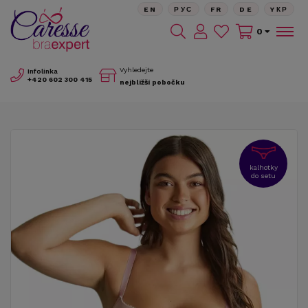
EN
РУС
FR
DE
YКР
0
Vyhledejte
Infolinka
+420
602 300 415
nejbližší pobočku
kalhotky
do setu