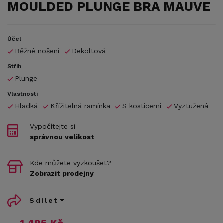
MOULDED PLUNGE BRA MAUVE
Účel
Běžné nošení
Dekoltová
Střih
Plunge
Vlastnosti
Hladká
Křížitelná ramínka
S kosticemi
Vyztužená
Vypočítejte si
správnou velikost
Kde můžete vyzkoušet?
Zobrazit prodejny
Sdílet
1 495 Kč