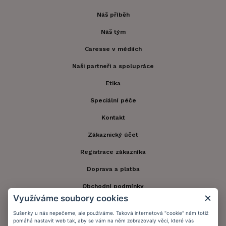
Náš příběh
Náš tým
Caresse v médiích
Naši partneři a spolupráce
Etika
Speciální péče
Kontakt
Zákaznický účet
Registrace zákazníka
Doprava a platba
Obchodní podmínky
Využíváme soubory cookies
Ochrana osobních údajů
Sušenky u nás nepečeme, ale používáme. Taková internetová "cookie" nám totiž
Informační memorandum
pomáhá nastavit web tak, aby se vám na něm zobrazovaly věci, které vás