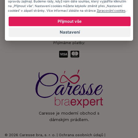
opravdu zajímají. Budeme rády, když nám dáte souhlas, který vyjádříte kliknutím
na „Přijmout vše“. Nastavení cookies můžete kdykoliv změnit přes „Nastavení
cookies“ v zápatí stránky. Více informací získáte na stránce
Zpracování cookies
.
Zůstaňte s námi v kontaktu.
Přijmout vše
Nastavení
Přijímáme platby:
Caresse je moderní obchod s
dámským prádlem.
© 2026 Caresse bra, s. r. o. |
Ochrana osobních údajů
|