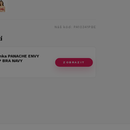
Náš kód:
PA10341PBE
í
nka PANACHE ENVY
 BRA NAVY
ZOBRAZIT