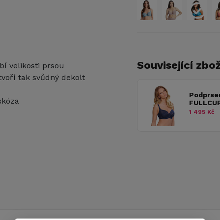
Související zbož
bí velikosti prsou
tvoří tak svůdný dekolt
Podprse
skóza
FULLCUP
1 495 Kč