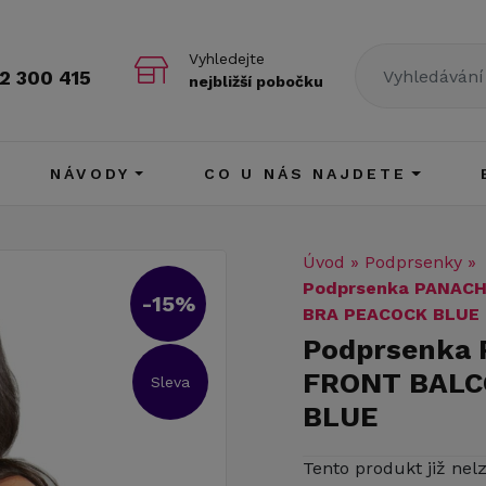
Vyhledejte
2 300 415
nejbližší pobočku
NÁVODY
CO U NÁS NAJDETE
Úvod
»
Podprsenky
»
Podprsenka PANAC
-15%
BRA PEACOCK BLUE
Podprsenka
FRONT BALC
Sleva
BLUE
Tento produkt již nel