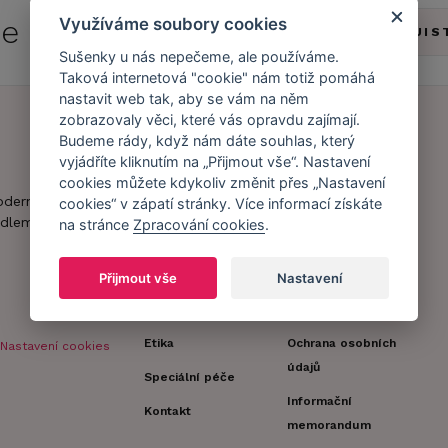
 se do
Caresse Clubu!
Využíváme soubory cookies
ZJIS
Sušenky u nás nepečeme, ale používáme.
Taková internetová "cookie" nám totiž pomáhá
nastavit web tak, aby se vám na něm
zobrazovaly věci, které vás opravdu zajímají.
Budeme rády, když nám dáte souhlas, který
Náš příběh
Zákaznický účet
vyjádříte kliknutím na „Přijmout vše“. Nastavení
cookies můžete kdykoliv změnit přes „Nastavení
Náš tým
Registrace
oderní obchod s
cookies“ v zápatí stránky. Více informací získáte
zákazníka
dlem.
na stránce
Zpracování cookies
.
Caresse v
médiích
Doprava a platba
Přijmout vše
Nastavení
Naši partneři a
Obchodní
spolupráce
podmínky
Etika
Ochrana osobních
Nastavení cookies
údajů
Speciální péče
Informační
Kontakt
memorandum