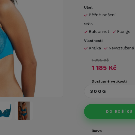
Účel
Běžné nošení
Střih
Balconnet
Plunge
Vlastnosti
Krajka
Nevyztužená
1 395 Kč
1 185 Kč
Dostupné velikosti
30GG
DO KOŠÍKU
Barva