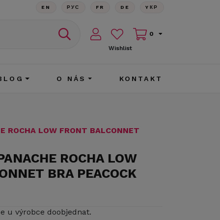
EN
РУС
FR
DE
YКР
0
Wishlist
BLOG
O NÁS
KONTAKT
HE ROCHA LOW FRONT BALCONNET
 PANACHE ROCHA LOW
ONNET BRA PEACOCK
ze u výrobce doobjednat.