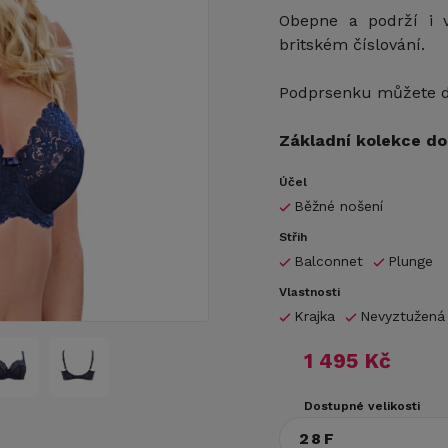
Obepne a podrží i v
britském číslování.
Podprsenku můžete do
Základní kolekce do
Účel
Běžné nošení
Střih
Balconnet
Plunge
Vlastnosti
Krajka
Nevyztužená
1 495 Kč
Dostupné velikosti
28F