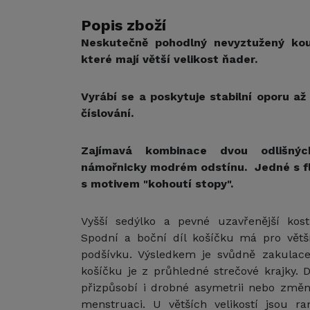
Popis zboží
Neskutečně pohodlný nevyztužený kous
které mají větší velikost ňader.
Vyrábí se a poskytuje stabilní oporu až
číslování.
Zajímavá kombinace dvou odlišný
námořnicky modrém odstínu. Jedné s f
s motivem "kohoutí stopy".
Vyšší sedýlko a pevné uzavřenější kost
Spodní a boční díl košíčku má pro větš
podšívku. Výsledkem je svůdně zakulace
košíčku je z průhledné strečové krajky. 
přizpůsobí i drobné asymetrii nebo změná
menstruaci. U větších velikostí jsou r