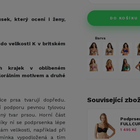
DO KOŠÍKU
ek, který ocení i ženy,
Barva
 do velikosti K v britském
ch krajek v oblíbeném
lorálním motivem a druhé
Související zbož
ice prsa tvarují dopředu.
í podporu pevnou tylovou
ný tvar prsou. Horní část
Podprse
Díky ní se podprsenka lépe
FULLCUP
m velikosti, například při
1 495 Kč
amínka vypodložená a tím