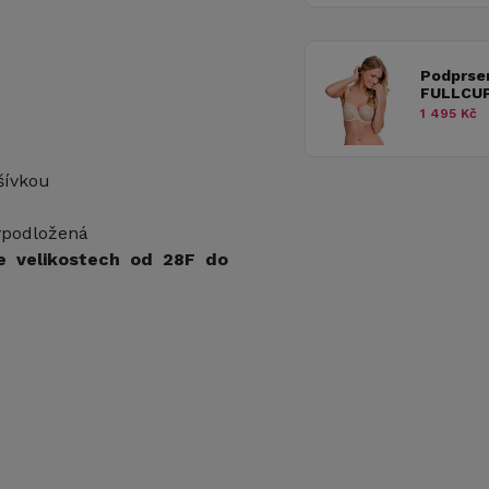
Podprse
FULLCUP
1 495 Kč
šívkou
vypodložená
e velikostech od 28F do