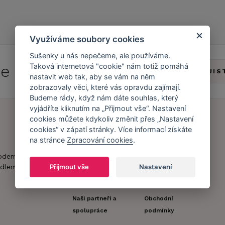
Využíváme soubory cookies
Sušenky u nás nepečeme, ale používáme.
 se do
Caresse Clubu!
Taková internetová "cookie" nám totiž pomáhá
ZJIS
nastavit web tak, aby se vám na něm
zobrazovaly věci, které vás opravdu zajímají.
Budeme rády, když nám dáte souhlas, který
vyjádříte kliknutím na „Přijmout vše“. Nastavení
cookies můžete kdykoliv změnit přes „Nastavení
cookies“ v zápatí stránky. Více informací získáte
Náš příběh
Zákaznický účet
na stránce
Zpracování cookies
.
Náš tým
Registrace
oderní obchod s
zákazníka
dlem.
Přijmout vše
Nastavení
Caresse v
médiích
Doprava a platba
Naši partneři a
Obchodní
spolupráce
podmínky