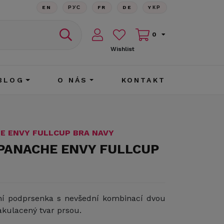
EN
РУС
FR
DE
YКР
0
Wishlist
BLOG
O NÁS
KONTAKT
E ENVY FULLCUP BRA NAVY
 PANACHE ENVY FULLCUP
ní podprsenka s nevšední kombinací dvou
zakulacený tvar prsou.