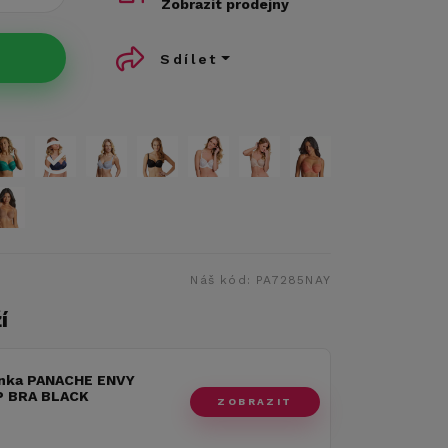
Zobrazit prodejny
Sdílet
Náš kód:
PA7285NAY
í
nka PANACHE ENVY
 BRA BLACK
ZOBRAZIT