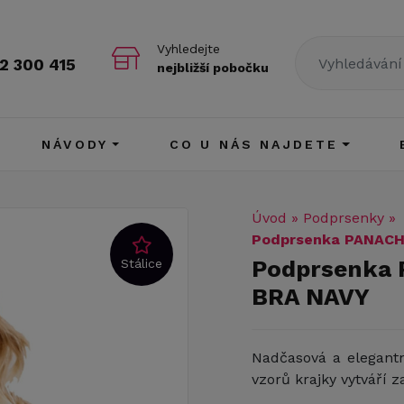
Vyhledejte
2 300 415
nejbližší pobočku
NÁVODY
CO U NÁS NAJDETE
Úvod
»
Podprsenky
»
Podprsenka PANACH
Podprsenka
Stálice
BRA NAVY
Nadčasová a elegant
vzorů krajky vytváří 