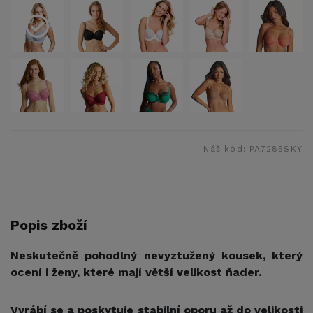
Náš kód:
PA7285SKY
Popis zboží
Neskutečně pohodlný nevyztužený kousek, který
ocení i ženy, které mají větší velikost ňader.
Vyrábí se a poskytuje stabilní oporu až do velikosti