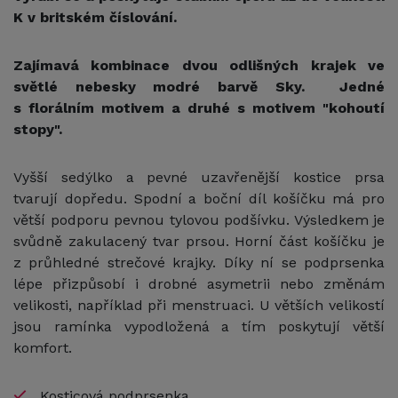
K v britském číslování.
Zajímavá kombinace dvou odlišných krajek ve
světlé nebesky modré barvě Sky. Jedné
s florálním motivem a druhé s motivem "kohoutí
stopy".
Vyšší sedýlko a pevné uzavřenější kostice prsa
tvarují dopředu. Spodní a boční díl košíčku má pro
větší podporu pevnou tylovou podšívku. Výsledkem je
svůdně zakulacený tvar prsou. Horní část košíčku je
z průhledné strečové krajky. Díky ní se podprsenka
lépe přizpůsobí i drobné asymetrii nebo změnám
velikosti, například při menstruaci. U větších velikostí
jsou ramínka vypodložená a tím poskytují větší
komfort.
Kosticová podprsenka