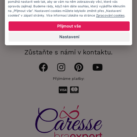
Doprava a platba
pomáhá nastavit web tak, aby se vám na něm zobrazovaly věci, které vás
opravdu zajímají. Budeme rády, když nám dáte souhlas, který vyjádříte kliknutím
na „Přijmout vše“. Nastavení cookies můžete kdykoliv změnit přes „Nastavení
Obchodní podmínky
cookies“ v zápatí stránky. Více informací získáte na stránce
Zpracování cookies
.
Ochrana osobních údajů
Přijmout vše
Informační memorandum
Nastavení
Zůstaňte s námi v kontaktu.
Přijímáme platby: