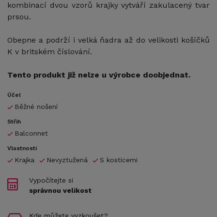
kombinací dvou vzorů krajky vytváří zakulacený tvar
prsou.
Obepne a podrží i velká ňadra až do velikosti košíčků
K v britském číslování.
Tento produkt již nelze u výrobce doobjednat.
Účel
Běžné nošení
Střih
Balconnet
Vlastnosti
Krajka
Nevyztužená
S kosticemi
Vypočítejte si
správnou velikost
Kde můžete vyzkoušet?