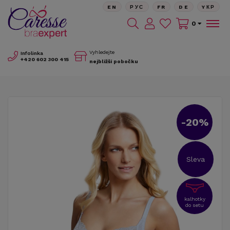
EN
РУС
FR
DE
YКР
0
Vyhledejte
Infolinka
+420
602 300 415
nejbližší pobočku
-20%
Sleva
kalhotky
do setu