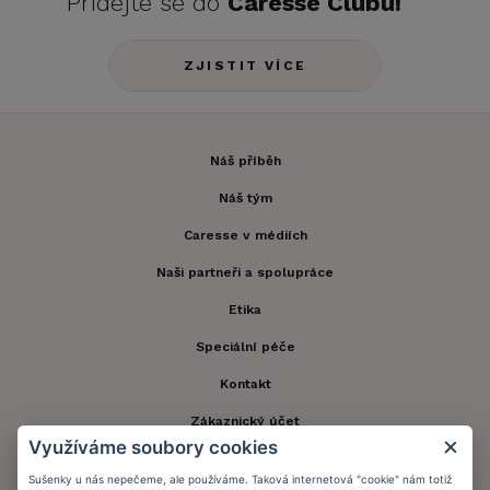
Přidejte se do
Caresse Clubu!
ZJISTIT VÍCE
Náš příběh
Náš tým
Caresse v médiích
Naši partneři a spolupráce
Etika
Speciální péče
Kontakt
Zákaznický účet
Využíváme soubory cookies
Registrace zákazníka
Sušenky u nás nepečeme, ale používáme. Taková internetová "cookie" nám totiž