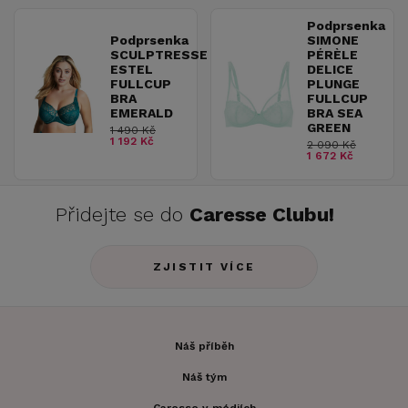
Podprsenka
Podprsenka
SIMONE
SCULPTRESSE
PÉRÈLE
ESTEL
DELICE
FULLCUP
PLUNGE
BRA
FULLCUP
EMERALD
BRA SEA
GREEN
1 490 Kč
1 192 Kč
2 090 Kč
1 672 Kč
Přidejte se do
Caresse Clubu!
ZJISTIT VÍCE
Náš příběh
Náš tým
Caresse v médiích