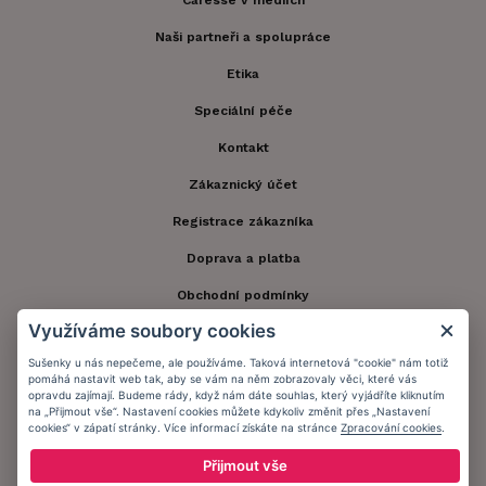
Naši partneři a spolupráce
Etika
Speciální péče
Kontakt
Zákaznický účet
Registrace zákazníka
Doprava a platba
Obchodní podmínky
Využíváme soubory cookies
Ochrana osobních údajů
Sušenky u nás nepečeme, ale používáme. Taková internetová "cookie" nám totiž
Informační memorandum
pomáhá nastavit web tak, aby se vám na něm zobrazovaly věci, které vás
opravdu zajímají. Budeme rády, když nám dáte souhlas, který vyjádříte kliknutím
na „Přijmout vše“. Nastavení cookies můžete kdykoliv změnit přes „Nastavení
cookies“ v zápatí stránky. Více informací získáte na stránce
Zpracování cookies
.
Zůstaňte s námi v kontaktu.
Přijmout vše