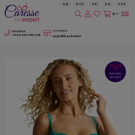
EN
РУС
FR
DE
YКР
0
Vyhledejte
Infolinka
+420
602 300 415
nejbližší pobočku
kalhotky
do setu