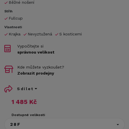
Běžné nošení
Střih
Fullcup
Vlastnosti
Krajka
Nevyztužená
S kosticemi
Vypočítejte si
správnou velikost
Kde můžete vyzkoušet?
Zobrazit prodejny
Sdílet
1 485 Kč
Dostupné velikosti
28F