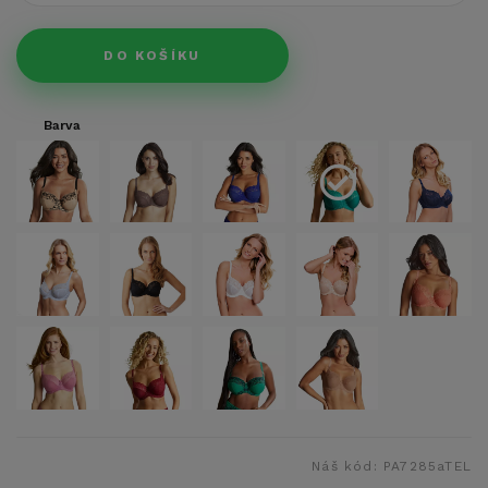
DO KOŠÍKU
Barva
Náš kód:
PA7285aTEL