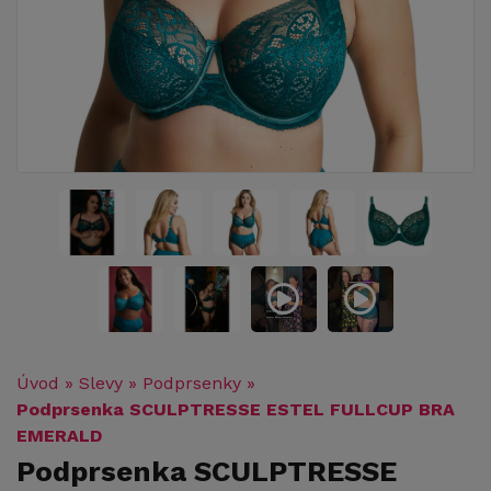
Úvod
»
Slevy
»
Podprsenky
»
Podprsenka SCULPTRESSE ESTEL FULLCUP BRA
EMERALD
Podprsenka SCULPTRESSE