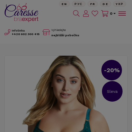
EN
РУС
FR
DE
YКР
0
Vyhledejte
Infolinka
+420
602 300 415
nejbližší pobočku
-20%
Sleva