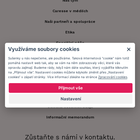
Náš tým
Caresse v médiích
Naši partneři a spolupráce
Etika
Speciální péče
Využíváme soubory cookies
Kontakt
Sušenky u nás nepečeme, ale používáme. Taková internetová "cookie" nám totiž
pomáhá nastavit web tak, aby se vám na něm zobrazovaly věci, které vás
Zákaznický účet
opravdu zajímají. Budeme rády, když nám dáte souhlas, který vyjádříte kliknutím
na „Přijmout vše“. Nastavení cookies můžete kdykoliv změnit přes „Nastavení
Registrace zákazníka
cookies“ v zápatí stránky. Více informací získáte na stránce
Zpracování cookies
.
Doprava a platba
Přijmout vše
Obchodní podmínky
Nastavení
Ochrana osobních údajů
Informační memorandum
Zůstaňte s námi v kontaktu.