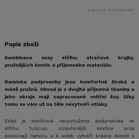
Náš kód:
SC9685EMD
Popis zboží
Kombinace sexy střihu, strečové krajky,
pružnějších kostic a příjemného materiálu.
Ramínka podprsenky jsou komfortně široká a
méně pružná. Obvod je z dvojité příjemné tkaniny a
jeho okraje mají zapracované vnitřní švy. Díky
tomu se vám už na těle nevytvoří otlaky.
Estel je kosticová nevyztužená podprsenka ve
střihu fullcup. Uzavřenější kostice prsa
posouvají nahoru a k sobě, vytváří krásný dekolt s