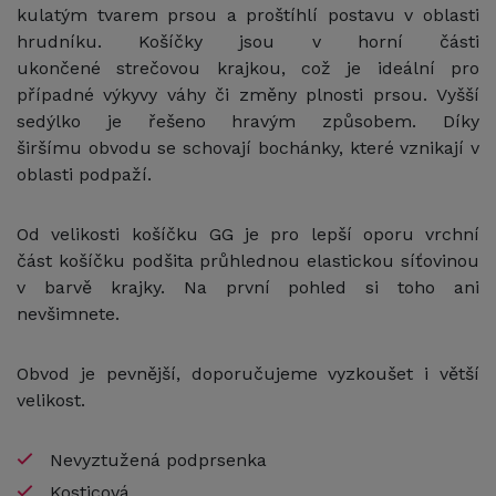
kulatým tvarem prsou a proštíhlí postavu v oblasti
hrudníku. Košíčky jsou v horní části
ukončené strečovou krajkou, což je ideální pro
případné výkyvy váhy či změny plnosti prsou. Vyšší
sedýlko je řešeno hravým způsobem. Díky
širšímu obvodu se schovají bochánky, které vznikají v
oblasti podpaží.
Od velikosti košíčku GG je pro lepší oporu vrchní
část košíčku podšita průhlednou elastickou síťovinou
v barvě krajky. Na první pohled si toho ani
nevšimnete.
Obvod je pevnější, doporučujeme vyzkoušet i větší
velikost.
Nevyztužená podprsenka
Kosticová