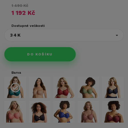
1 490 Kč
1 192 Kč
Dostupné velikosti
34K
DO KOŠÍKU
Barva