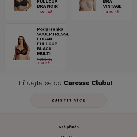
FULLCUP
BRA
BRA NOIR
VINTAGE
1 595 Kč
1 495 Kč
Podprsenka
SCULPTRESSE
LOGAN
FULLCUP
BLACK
MULTI
1 650 Kč
730 Kč
Přidejte se do
Caresse Clubu!
ZJISTIT VÍCE
Náš příběh