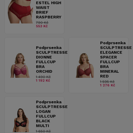
ESTEL HIGH
WAIST
BRIEF
RASPBERRY
790 Kč
553 Kč
Podprsenka
Podprsenka
SCULPTRESSE
SCULPTRESSE
ELEGANCE
DIONNE
SPACER
FULLCUP
FULLCUP
BRA
BRA
ORCHID
MINERAL
RED
1 490 Kč
1 192 Kč
1 595 Kč
1 276 Kč
Podprsenka
SCULPTRESSE
LOGAN
FULLCUP
BLACK
MULTI
1 650 Kč