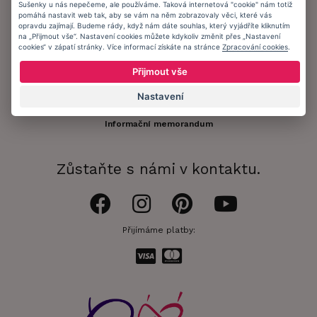
Zákaznický účet
Sušenky u nás nepečeme, ale používáme. Taková internetová "cookie" nám totiž
pomáhá nastavit web tak, aby se vám na něm zobrazovaly věci, které vás
opravdu zajímají. Budeme rády, když nám dáte souhlas, který vyjádříte kliknutím
Registrace zákazníka
na „Přijmout vše“. Nastavení cookies můžete kdykoliv změnit přes „Nastavení
cookies“ v zápatí stránky. Více informací získáte na stránce
Zpracování cookies
.
Doprava a platba
Přijmout vše
Obchodní podmínky
Nastavení
Ochrana osobních údajů
Informační memorandum
Zůstaňte s námi v kontaktu.
Přijímáme platby: