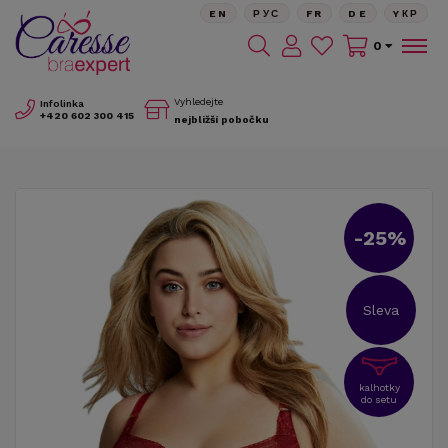
EN
РУС
FR
DE
YКР
0
Vyhledejte
Infolinka
+420
602 300 415
nejbližší pobočku
-25%
Sleva
kalhotky
do setu