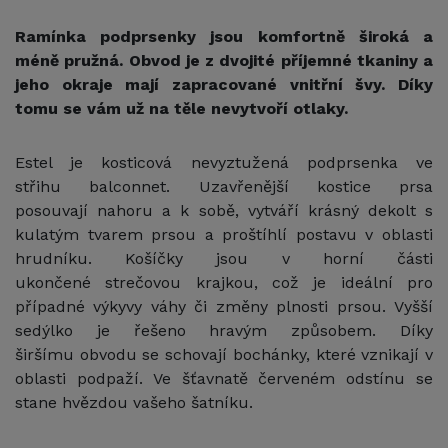
Ramínka podprsenky jsou komfortně široká a
méně pružná. Obvod je z dvojité příjemné tkaniny a
jeho okraje mají zapracované vnitřní švy. Díky
tomu se vám už na těle nevytvoří otlaky.
Estel je kosticová nevyztužená podprsenka ve
střihu balconnet. Uzavřenější kostice prsa
posouvají nahoru a k sobě, vytváří krásný dekolt s
kulatým tvarem prsou a proštíhlí postavu v oblasti
hrudníku. Košíčky jsou v horní části
ukončené strečovou krajkou, což je ideální pro
případné výkyvy váhy či změny plnosti prsou. Vyšší
sedýlko je řešeno hravým způsobem. Díky
širšímu obvodu se schovají bochánky, které vznikají v
oblasti podpaží. Ve šťavnatě červeném odstínu se
stane hvězdou vašeho šatníku.