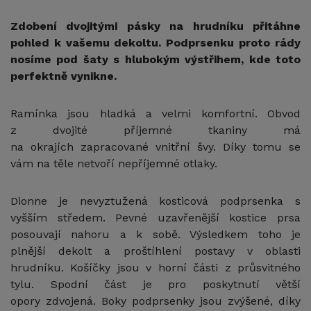
Zdobení dvojitými pásky na hrudníku přitáhne
pohled k vašemu dekoltu. Podprsenku proto rády
nosíme pod šaty s hlubokým výstřihem, kde toto
perfektně vynikne.
Ramínka jsou hladká a velmi komfortní. Obvod
z dvojité příjemné tkaniny má
na okrajích zapracované vnitřní švy. Díky tomu se
vám na těle netvoří nepříjemné otlaky.
Dionne je nevyztužená kosticová podprsenka s
vyšším středem. Pevné uzavřenější kostice prsa
posouvají nahoru a k sobě. Výsledkem toho je
plnější dekolt a proštíhlení postavy v oblasti
hrudníku. Košíčky jsou v horní části z průsvitného
tylu. Spodní část je pro poskytnutí větší
opory zdvojená. Boky podprsenky jsou zvýšené, díky