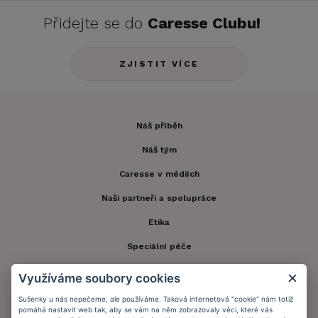
Přidejte se do
Caresse Clubu!
ZJISTIT VÍCE
Náš příběh
Náš tým
Caresse v médiích
Naši partneři a spolupráce
Etika
Speciální péče
Kontakt
Využíváme soubory cookies
Zákaznický účet
Sušenky u nás nepečeme, ale používáme. Taková internetová "cookie" nám totiž
pomáhá nastavit web tak, aby se vám na něm zobrazovaly věci, které vás