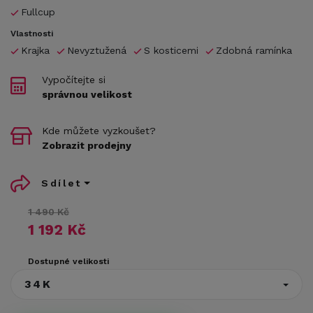
Fullcup
Vlastnosti
Krajka
Nevyztužená
S kosticemi
Zdobná ramínka
Vypočítejte si
správnou velikost
Kde můžete vyzkoušet?
Zobrazit prodejny
Sdílet
1 490 Kč
1 192 Kč
Dostupné velikosti
34K