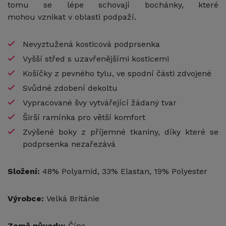
tomu se lépe schovají bochánky, které
mohou vznikat v oblasti podpaží.
Nevyztužená kosticová podprsenka
Vyšší střed s uzavřenějšími kosticemi
Košíčky z pevného tylu, ve spodní části zdvojené
Svůdné zdobení dekoltu
Vypracované švy vytvářející žádaný tvar
Širší ramínka pro větší komfort
Zvýšené boky z příjemné tkaniny, díky které se
podprsenka nezařezává
Složení:
48% Polyamid, 33% Elastan, 19% Polyester
Výrobce:
Velká Británie
Země původu:
Čína