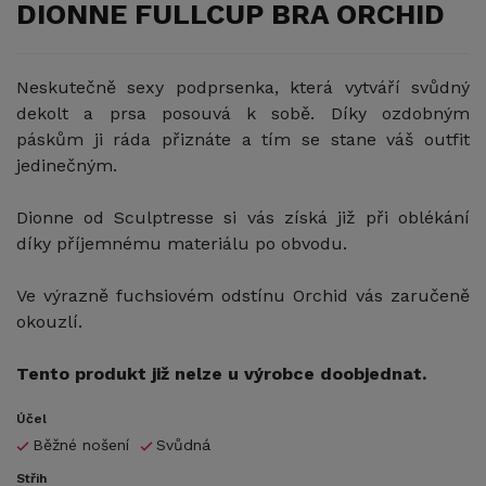
DIONNE FULLCUP BRA ORCHID
Neskutečně sexy podprsenka, která vytváří svůdný
dekolt a prsa posouvá k sobě. Díky ozdobným
páskům ji ráda přiznáte a tím se stane váš outfit
jedinečným.
Dionne od Sculptresse si vás získá již při oblékání
díky příjemnému materiálu po obvodu.
Ve výrazně fuchsiovém odstínu Orchid vás zaručeně
okouzlí.
Tento produkt již nelze u výrobce doobjednat.
Účel
Běžné nošení
Svůdná
Střih