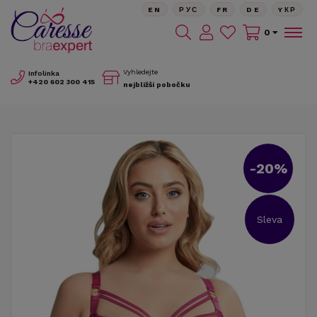
EN
РУС
FR
DE
YКР
0
Vyhledejte
Infolinka
+420
602 300 415
nejbližší pobočku
-20%
Sleva