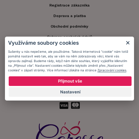
Registrace zákazníka
Doprava a platba
Obchodní podmínky
Ochrana osobních údajů
Využíváme soubory cookies
Informační memorandum
Sušenky u nás nepečeme, ale používáme. Taková internetová "cookie" nám totiž
pomáhá nastavit web tak, aby se vám na něm zobrazovaly věci, které vás
opravdu zajímají. Budeme rády, když nám dáte souhlas, který vyjádříte kliknutím
Zůstaňte s námi v kontaktu.
na „Přijmout vše“. Nastavení cookies můžete kdykoliv změnit přes „Nastavení
cookies“ v zápatí stránky. Více informací získáte na stránce
Zpracování cookies
.
Přijmout vše
Nastavení
Přijímáme platby: