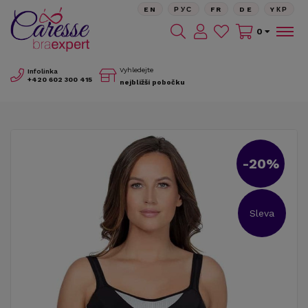
EN
РУС
FR
DE
YКР
0
Vyhledejte
Infolinka
+420
602 300 415
nejbližší pobočku
-20%
Sleva