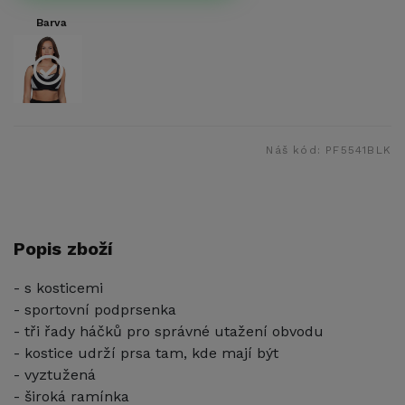
Barva
Náš kód:
PF5541BLK
Popis zboží
- s kosticemi
- sportovní podprsenka
- tři řady háčků pro správné utažení obvodu
- kostice udrží prsa tam, kde mají být
- vyztužená
- široká ramínka