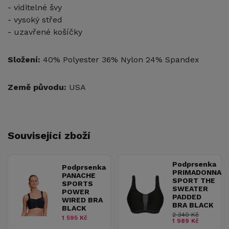
- viditelné švy
- vysoký střed
- uzavřené košíčky
Složení:
40% Polyester 36% Nylon 24% Spandex
Země původu:
USA
Související zboží
Podprsenka
Podprsenka
PRIMADONNA
PANACHE
SPORT THE
SPORTS
SWEATER
POWER
PADDED
WIRED BRA
BRA BLACK
BLACK
2 340 Kč
1 595 Kč
1 989 Kč