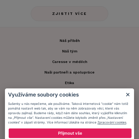
ZJISTIT VÍCE
Náš příběh
Náš tým
Caresse v médiích
Naši partneři a spolupráce
Etika
Speciální péče
Využíváme soubory cookies
Sušenky u nás nepečeme, ale používáme. Taková internetová "cookie" nám totiž
Kontakt
pomáhá nastavit web tak, aby se vám na něm zobrazovaly věci, které vás
opravdu zajímají. Budeme rády, když nám dáte souhlas, který vyjádříte kliknutím
Zákaznický účet
na „Přijmout vše“. Nastavení cookies můžete kdykoliv změnit přes „Nastavení
cookies“ v zápatí stránky. Více informací získáte na stránce
Zpracování cookies
.
Registrace zákazníka
Přijmout vše
Doprava a platba