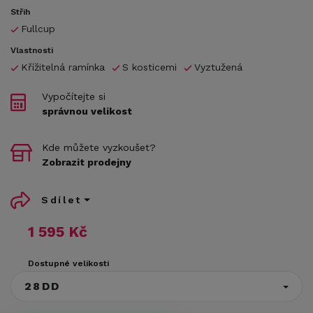
Střih
Fullcup
Vlastnosti
Křížitelná ramínka
S kosticemi
Vyztužená
Vypočítejte si
správnou velikost
Kde můžete vyzkoušet?
Zobrazit prodejny
Sdílet
1 595 Kč
Dostupné velikosti
28DD