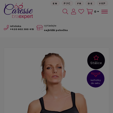
EN
РУС
FR
DE
YКР
0
Vyhledejte
Infolinka
+420
602 300 415
nejbližší pobočku
Stálice
kalhotky
do setu