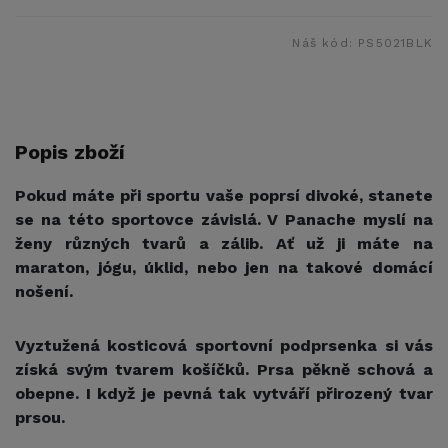
Náš kód:
PS5021BLK
Popis zboží
Pokud máte při sportu vaše poprsí divoké, stanete
se na této sportovce závislá. V Panache myslí na
ženy různých tvarů a zálib. Ať už ji máte na
maraton, jógu, úklid, nebo jen na takové domácí
nošení.
Vyztužená kosticová sportovní podprsenka si vás
získá svým tvarem košíčků. Prsa pěkně schová a
obepne. I když je pevná tak vytváří přirozený tvar
prsou.