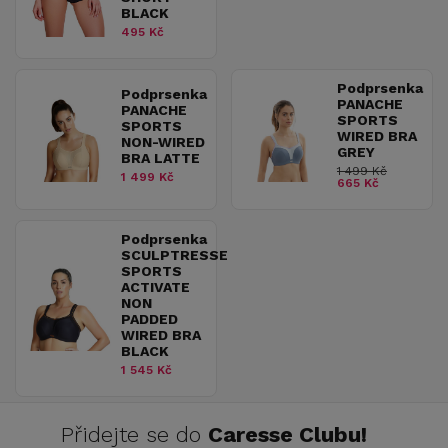
BLACK
495 Kč
Podprsenka
Podprsenka
PANACHE
PANACHE
SPORTS
SPORTS
WIRED BRA
NON-WIRED
GREY
BRA LATTE
1 499 Kč
1 499 Kč
665 Kč
Podprsenka
SCULPTRESSE
SPORTS
ACTIVATE
NON
PADDED
WIRED BRA
BLACK
1 545 Kč
Přidejte se do
Caresse Clubu!