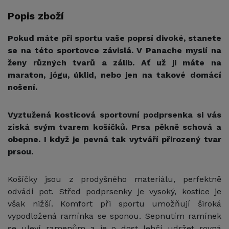
Popis zboží
Pokud máte při sportu vaše poprsí divoké, stanete
se na této sportovce závislá. V Panache myslí na
ženy různých tvarů a zálib. Ať už ji máte na
maraton, jógu, úklid, nebo jen na takové domácí
nošení.
Vyztužená kosticová sportovní podprsenka si vás
získá svým tvarem košíčků. Prsa pěkně schová a
obepne. I když je pevná tak vytváří přirozený tvar
prsou.
Košíčky jsou z prodyšného materiálu, perfektně
odvádí pot. Střed podprsenky je vysoký, kostice je
však nižší. Komfort při sportu umožňují široká
vypodložená ramínka se sponou. Sepnutím ramínek
se uleví ramenům a je o dost lehčí udržet rovná