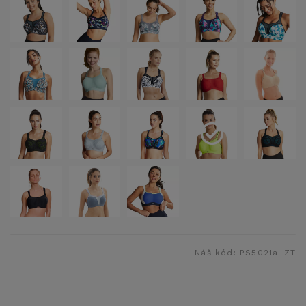
Náš kód:
PS5021aLZT