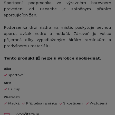
Sportovní podprsenka ve výrazném barevném
provedení od Panache je splněným přáním
sportujících žen.
Podprsenka drží ňadra na místě, poskytuje pevnou
oporu, avšak nedře a netlačí. Zároveň je velice
příjemná díky vypodloženým širším ramínkům a
prodyšnému materiálu.
Tento produkt již nelze u výrobce doobjednat.
Účel
Sportovní
Střih
Fullcup
Vlastnosti
Hladká
Křížitelná ramínka
S kosticemi
Vyztužená
Vypočítejte si