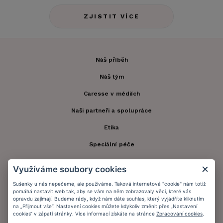
ZJISTIT VÍCE
Náš příběh
Náš tým
Caresse v médiích
Naši partneři a spolupráce
Etika
Speciální péče
Kontakt
Využíváme soubory cookies
Zákaznický účet
Sušenky u nás nepečeme, ale používáme. Taková internetová "cookie" nám totiž
pomáhá nastavit web tak, aby se vám na něm zobrazovaly věci, které vás
Registrace zákazníka
opravdu zajímají. Budeme rády, když nám dáte souhlas, který vyjádříte kliknutím
na „Přijmout vše“. Nastavení cookies můžete kdykoliv změnit přes „Nastavení
Doprava a platba
cookies“ v zápatí stránky. Více informací získáte na stránce
Zpracování cookies
.