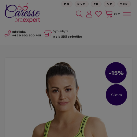
EN
РУС
FR
DE
YКР
0
Vyhledejte
Infolinka
+420
602 300 415
nejbližší pobočku
-15%
Sleva