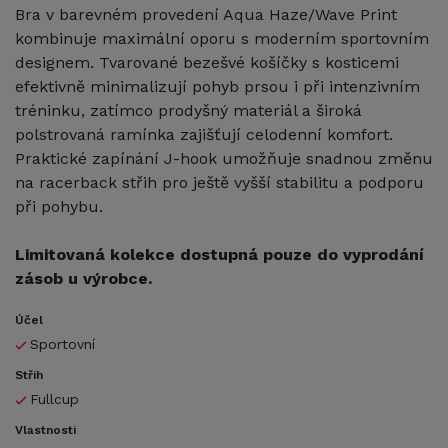
Bra v barevném provedení Aqua Haze/Wave Print
kombinuje maximální oporu s moderním sportovním
designem. Tvarované bezešvé košíčky s kosticemi
efektivně minimalizují pohyb prsou i při intenzivním
tréninku, zatímco prodyšný materiál a široká
polstrovaná ramínka zajišťují celodenní komfort.
Praktické zapínání J-hook umožňuje snadnou změnu
na racerback střih pro ještě vyšší stabilitu a podporu
při pohybu.
Limitovaná kolekce dostupná pouze do vyprodání
zásob u výrobce.
Účel
Sportovní
Střih
Fullcup
Vlastnosti