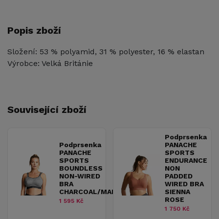
Popis zboží
Složení: 53 % polyamid, 31 % polyester, 16 % elastan
Výrobce: Velká Británie
Související zboží
Podprsenka
Podprsenka
PANACHE
PANACHE
SPORTS
SPORTS
ENDURANCE
BOUNDLESS
NON
NON-WIRED
PADDED
BRA
WIRED BRA
CHARCOAL/MARL
SIENNA
ROSE
1 595 Kč
1 750 Kč