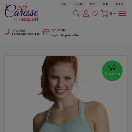
EN
РУС
FR
DE
YКР
0
Vyhledejte
Infolinka
+420
602 300 415
nejbližší pobočku
Novinka