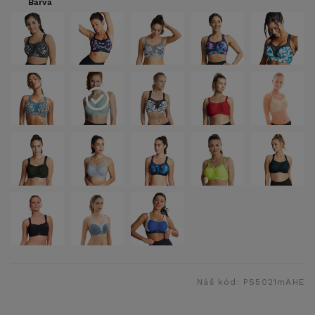
Barva
Náš kód:
PS5021mAHE