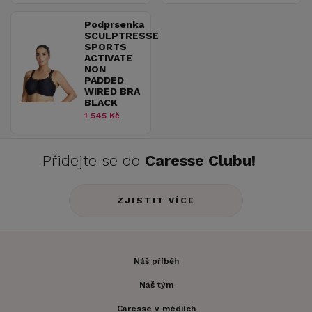
Podprsenka
SCULPTRESSE
SPORTS
ACTIVATE
NON
PADDED
WIRED BRA
BLACK
1 545 Kč
Přidejte se do
Caresse Clubu!
ZJISTIT VÍCE
Náš příběh
Náš tým
Caresse v médiích