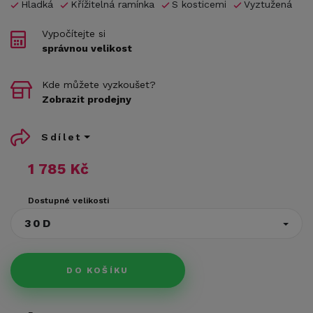
Hladká
Křížitelná ramínka
S kosticemi
Vyztužená
Vypočítejte si
správnou velikost
Kde můžete vyzkoušet?
Zobrazit prodejny
Sdílet
1 785 Kč
Dostupné velikosti
30D
DO KOŠÍKU