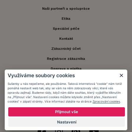
Naši partneři a spolupráce
Etika
Speciální péče
Kontakt
Zákaznický účet
Registrace zákazníka
Doprava a platba
Využíváme soubory cookies
Obchodní podmínky
Sušenky u nás nepečeme, ale používáme. Taková internetová "cookie" nám totiž
pomáhá nastavit web tak, aby se vám na něm zobrazovaly věci, které vás
Ochrana osobních údajů
opravdu zajímají. Budeme rády, když nám dáte souhlas, který vyjádříte kliknutím
na „Přijmout vše“. Nastavení cookies můžete kdykoliv změnit přes „Nastavení
Informační memorandum
cookies“ v zápatí stránky. Více informací získáte na stránce
Zpracování cookies
.
Přijmout vše
Zůstaňte s námi v kontaktu.
Nastavení