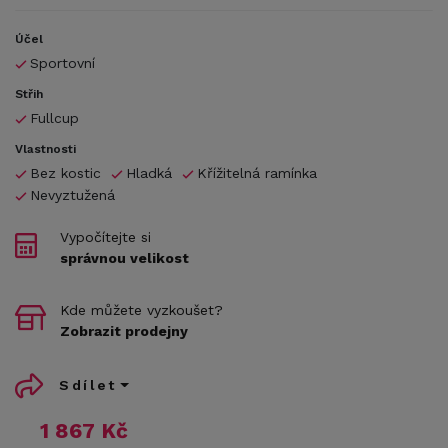
Účel
Sportovní
Střih
Fullcup
Vlastnosti
Bez kostic
Hladká
Křížitelná ramínka
Nevyztužená
Vypočítejte si
správnou velikost
Kde můžete vyzkoušet?
Zobrazit prodejny
Sdílet
1 867 Kč