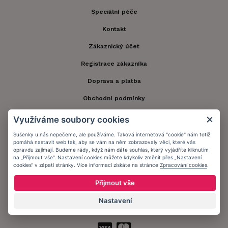
Speciální péče
Kontakt
Zákaznický účet
Registrace zákazníka
Doprava a platba
Obchodní podmínky
Ochrana osobních údajů
Využíváme soubory cookies
Informační memorandum
Sušenky u nás nepečeme, ale používáme. Taková internetová "cookie" nám totiž
pomáhá nastavit web tak, aby se vám na něm zobrazovaly věci, které vás
opravdu zajímají. Budeme rády, když nám dáte souhlas, který vyjádříte kliknutím
na „Přijmout vše“. Nastavení cookies můžete kdykoliv změnit přes „Nastavení
Zůstaňte s námi v kontaktu.
cookies“ v zápatí stránky. Více informací získáte na stránce
Zpracování cookies
.
Přijmout vše
Nastavení
Přijímáme platby: