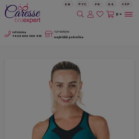
EN
РУС
FR
DE
YКР
0
Vyhledejte
Infolinka
+420
602 300 415
nejbližší pobočku