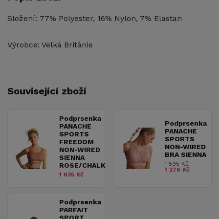
Složení: 77% Polyester, 16% Nylon, 7% Elastan
Výrobce: Velká Británie
Související zboží
Podprsenka
Podprsenka
PANACHE
PANACHE
SPORTS
SPORTS
FREEDOM
NON-WIRED
NON-WIRED
BRA SIENNA
SIENNA
1 595 Kč
ROSE/CHALK
1 276 Kč
1 635 Kč
Podprsenka
PARFAIT
SPORT