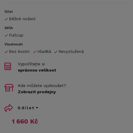
Účel
Běžné nošení
Střih
Fullcup
Vlastnosti
Bez kostic
Hladká
Nevyztužená
Vypočítejte si
správnou velikost
Kde můžete vyzkoušet?
Zobrazit prodejny
Sdílet
1 660 Kč