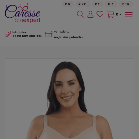
EN
РУС
FR
DE
YКР
0
Vyhledejte
Infolinka
+420
602 300 415
nejbližší pobočku