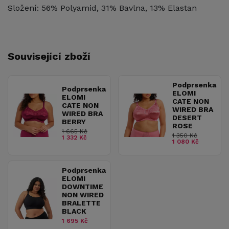
Složení: 56% Polyamid, 31% Bavlna, 13% Elastan
Související zboží
Podprsenka
Podprsenka
ELOMI
ELOMI
CATE NON
CATE NON
WIRED BRA
WIRED BRA
DESERT
BERRY
ROSE
1 665 Kč
1 350 Kč
1 332 Kč
1 080 Kč
Podprsenka
ELOMI
DOWNTIME
NON WIRED
BRALETTE
BLACK
1 695 Kč