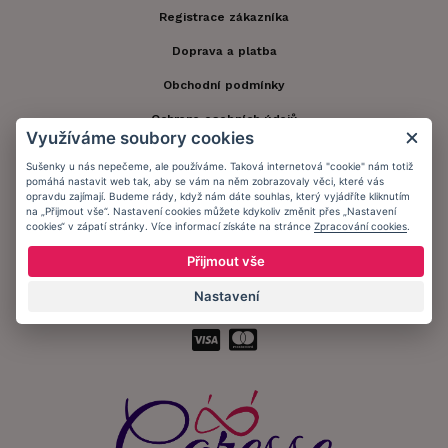
Registrace zákazníka
Doprava a platba
Obchodní podmínky
Ochrana osobních údajů
Využíváme soubory cookies
Informační memorandum
Sušenky u nás nepečeme, ale používáme. Taková internetová "cookie" nám totiž
pomáhá nastavit web tak, aby se vám na něm zobrazovaly věci, které vás
opravdu zajímají. Budeme rády, když nám dáte souhlas, který vyjádříte kliknutím
Zůstaňte s námi v kontaktu.
na „Přijmout vše“. Nastavení cookies můžete kdykoliv změnit přes „Nastavení
cookies“ v zápatí stránky. Více informací získáte na stránce
Zpracování cookies
.
Přijmout vše
Nastavení
Přijímáme platby: