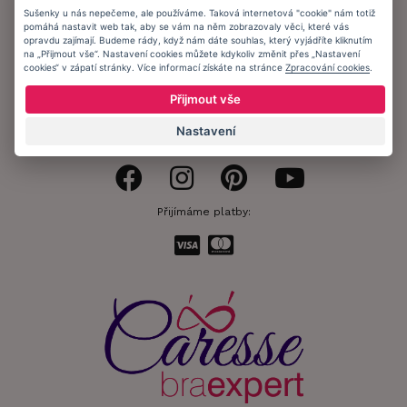
Sušenky u nás nepečeme, ale používáme. Taková internetová "cookie" nám totiž
Obchodní podmínky
pomáhá nastavit web tak, aby se vám na něm zobrazovaly věci, které vás
opravdu zajímají. Budeme rády, když nám dáte souhlas, který vyjádříte kliknutím
Ochrana osobních údajů
na „Přijmout vše“. Nastavení cookies můžete kdykoliv změnit přes „Nastavení
cookies“ v zápatí stránky. Více informací získáte na stránce
Zpracování cookies
.
Informační memorandum
Přijmout vše
Zůstaňte s námi v kontaktu.
Nastavení
Přijímáme platby: