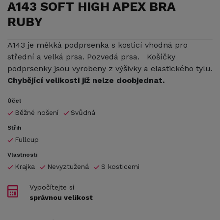
A143 SOFT HIGH APEX BRA
RUBY
A143 je měkká podprsenka s kosticí vhodná pro
střední a velká prsa. Pozvedá prsa. Košíčky
podprsenky jsou vyrobeny z výšivky a elastického tylu.
Chybějící velikosti již nelze doobjednat.
Účel
Běžné nošení
Svůdná
Střih
Fullcup
Vlastnosti
Krajka
Nevyztužená
S kosticemi
Vypočítejte si
správnou velikost