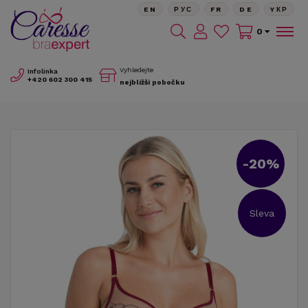
EN
РУС
FR
DE
YКР
0
Vyhledejte
Infolinka
+420
602 300 415
nejbližší pobočku
-20%
Sleva