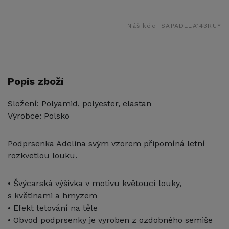
Náš kód:
SAPADELA143RUY
Popis zboží
Složení: Polyamid, polyester, elastan
Výrobce: Polsko
Podprsenka Adelina svým vzorem připomíná letní
rozkvetlou louku.
• Švýcarská výšivka v motivu květoucí louky,
s květinami a hmyzem
• Efekt tetování na těle
• Obvod podprsenky je vyroben z ozdobného semiše