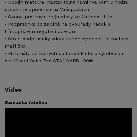
• Neodnímatelná, nastavitelná ramínka Vám umožní
upravit podprsenku na Vaši postavu
• Spony, prsteny a regulátory ze žlutého zlata
• Podprsenka se zapíná na dvouřadý háček s
třístupňovou regulací obvodu
• Střed podprsenky zdobí ručně vyrobená, sametová
mašlička
• Materiály, ze kterých podprsenka byla vyrobena s
certifikací Oeko-Tex STANDARD 100®
Video
Samanta Adelina