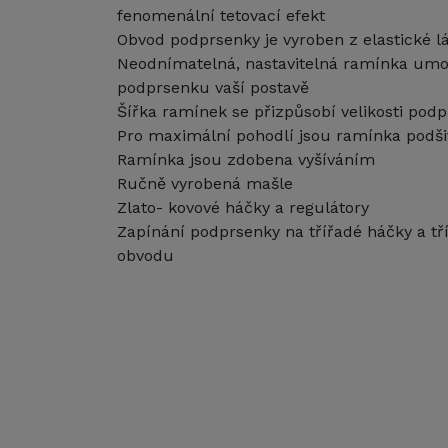
fenomenální tetovací efekt
Obvod podprsenky je vyroben z elastické l
Neodnímatelná, nastavitelná ramínka umož
podprsenku vaší postavě
Šířka ramínek se přizpůsobí velikosti pod
Pro maximální pohodlí jsou ramínka pod
Ramínka jsou zdobena vyšíváním
Ručně vyrobená mašle
Zlato- kovové háčky a regulátory
Zapínání podprsenky na třířadé háčky a tř
obvodu