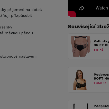
átky příjemné na dotek
ňují přizpůsobit
Související zbož
prsenky
šitá měkkou pěnou
Kalhotk
BRIEF B
815 Kč
ístupňové nastavení
Podprse
SOFT HA
1 450 Kč
Podprse