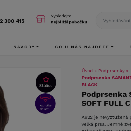
Vyhledejte
2 300 415
nejbližší pobočku
NÁVODY
CO U NÁS NAJDETE
Úvod
»
Podprsenky
»
Podprsenka SAMANT
BLACK
Stálice
Podprsenka
SOFT FULL 
kalhotky
do setu
A922 je nevyztužená 
velká prsa. Jemně zve