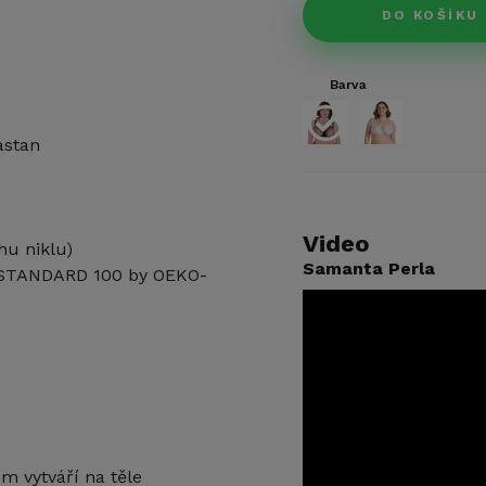
DO KOŠÍKU
Barva
astan
Video
hu niklu)
Samanta Perla
ci STANDARD 100 by OEKO-
m vytváří na těle