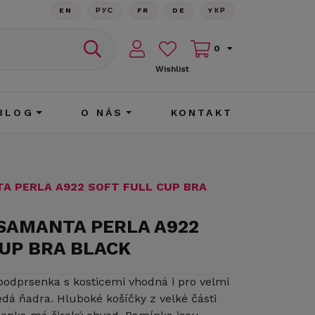
EN
РУС
FR
DE
YКР
0
Wishlist
BLOG
O NÁS
KONTAKT
A PERLA A922 SOFT FULL CUP BRA
 SAMANTA PERLA A922
CUP BRA BLACK
podprsenka s kosticemi vhodná i pro velmi
dá ňadra. Hluboké košíčky z velké části