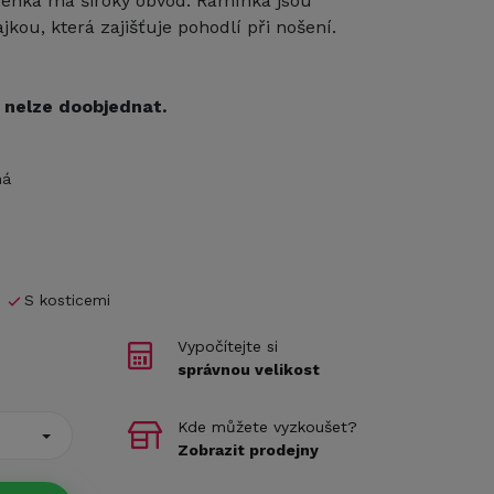
rsenka má široký obvod. Ramínka jsou
ou, která zajišťuje pohodlí při nošení.
iž nelze doobjednat.
ná
S kosticemi
Vypočítejte si
správnou velikost
Kde můžete vyzkoušet?
Zobrazit prodejny