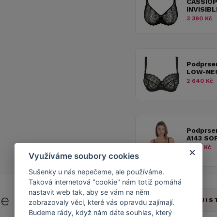
CASSIO
INVISIB
3 390 Kč
Podprse
LOW-NEC
2 640 Kč
Podprse
A143 SO
1 545 Kč
Využíváme soubory cookies
Sušenky u nás nepečeme, ale používáme.
Taková internetová "cookie" nám totiž pomáhá
nastavit web tak, aby se vám na něm
 se do
Caresse Clubu!
ZJIS
zobrazovaly věci, které vás opravdu zajímají.
Budeme rády, když nám dáte souhlas, který