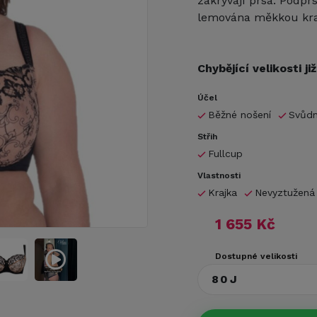
zakrývají prsa. Podp
lemována měkkou krajk
Chybějící velikosti j
Účel
Běžné nošení
Svůd
Střih
Fullcup
Vlastnosti
Krajka
Nevyztužená
1 655 Kč
Dostupné velikosti
80J