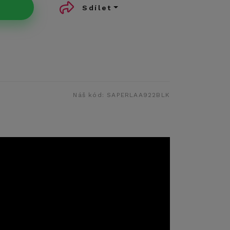
Sdílet
Náš kód:
SAPERLAA922BLK