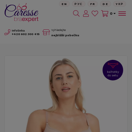
EN
РУС
FR
DE
YКР
0
Vyhledejte
Infolinka
+420
602 300 415
nejbližší pobočku
kalhotky
do setu