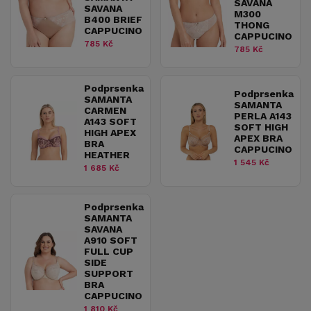
SAVANA
SAVANA
M300
B400 BRIEF
THONG
CAPPUCINO
CAPPUCINO
785 Kč
785 Kč
Podprsenka
Podprsenka
SAMANTA
SAMANTA
CARMEN
PERLA A143
A143 SOFT
SOFT HIGH
HIGH APEX
APEX BRA
BRA
CAPPUCINO
HEATHER
1 545 Kč
1 685 Kč
Podprsenka
SAMANTA
SAVANA
A910 SOFT
FULL CUP
SIDE
SUPPORT
BRA
CAPPUCINO
1 810 Kč