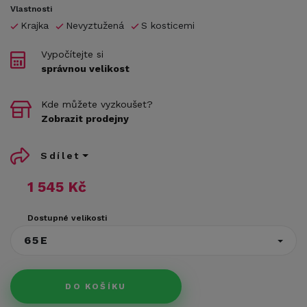
Vlastnosti
Krajka
Nevyztužená
S kosticemi
Vypočítejte si
správnou velikost
Kde můžete vyzkoušet?
Zobrazit prodejny
Sdílet
1 545 Kč
Dostupné velikosti
65E
DO KOŠÍKU