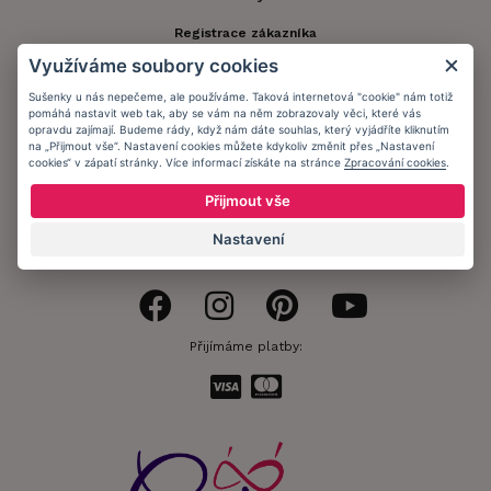
Registrace zákazníka
Využíváme soubory cookies
Doprava a platba
Sušenky u nás nepečeme, ale používáme. Taková internetová "cookie" nám totiž
Obchodní podmínky
pomáhá nastavit web tak, aby se vám na něm zobrazovaly věci, které vás
opravdu zajímají. Budeme rády, když nám dáte souhlas, který vyjádříte kliknutím
Ochrana osobních údajů
na „Přijmout vše“. Nastavení cookies můžete kdykoliv změnit přes „Nastavení
cookies“ v zápatí stránky. Více informací získáte na stránce
Zpracování cookies
.
Informační memorandum
Přijmout vše
Nastavení
Zůstaňte s námi v kontaktu.
Přijímáme platby: