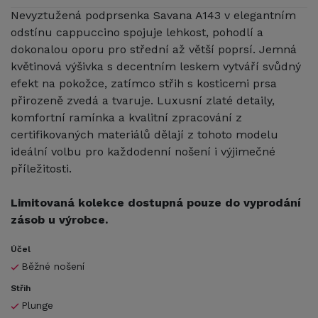
Nevyztužená podprsenka Savana A143 v elegantním
odstínu cappuccino spojuje lehkost, pohodlí a
dokonalou oporu pro střední až větší poprsí. Jemná
květinová výšivka s decentním leskem vytváří svůdný
efekt na pokožce, zatímco střih s kosticemi prsa
přirozeně zvedá a tvaruje. Luxusní zlaté detaily,
komfortní ramínka a kvalitní zpracování z
certifikovaných materiálů dělají z tohoto modelu
ideální volbu pro každodenní nošení i výjimečné
příležitosti.
Limitovaná kolekce dostupná pouze do vyprodání
zásob u výrobce.
Účel
Běžné nošení
Střih
Plunge