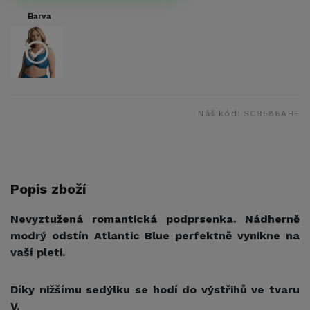
Barva
Náš kód:
SC9586ABE
Popis zboží
Nevyztužená romantická podprsenka. Nádherně
modrý odstín Atlantic Blue perfektně vynikne na
vaší pleti.
Díky nižšímu sedýlku se hodí do výstřihů ve tvaru
V.