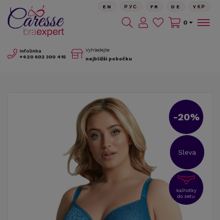
EN
РУС
FR
DE
YКР
0
Vyhledejte
Infolinka
+420
602 300 415
nejbližší pobočku
-20%
Sleva
kalhotky
do setu