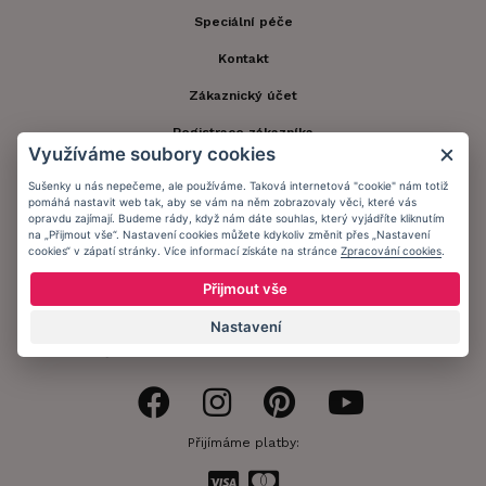
Speciální péče
Kontakt
Zákaznický účet
Registrace zákazníka
Využíváme soubory cookies
Doprava a platba
Sušenky u nás nepečeme, ale používáme. Taková internetová "cookie" nám totiž
pomáhá nastavit web tak, aby se vám na něm zobrazovaly věci, které vás
Obchodní podmínky
opravdu zajímají. Budeme rády, když nám dáte souhlas, který vyjádříte kliknutím
na „Přijmout vše“. Nastavení cookies můžete kdykoliv změnit přes „Nastavení
Ochrana osobních údajů
cookies“ v zápatí stránky. Více informací získáte na stránce
Zpracování cookies
.
Informační memorandum
Přijmout vše
Nastavení
Zůstaňte s námi v kontaktu.
Přijímáme platby: