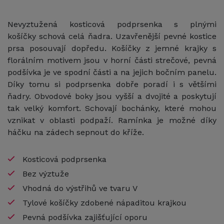
Nevyztužená kosticová podprsenka s plnými
košíčky schová celá ňadra. Uzavřenější pevné kostice
prsa posouvají dopředu. Košíčky z jemné krajky s
florálním motivem jsou v horní části strečové, pevná
podšívka je ve spodní části a na jejich bočním panelu.
Díky tomu si podprsenka dobře poradí i s většími
ňadry. Obvodové boky jsou vyšší a dvojité a poskytují
tak velký komfort. Schovají bochánky, které mohou
vznikat v oblasti podpaží. Ramínka je možné díky
háčku na zádech sepnout do kříže.
Kosticová podprsenka
Bez výztuže
Vhodná do výstřihů ve tvaru V
Tylové košíčky zdobené nápaditou krajkou
Pevná podšívka zajišťující oporu