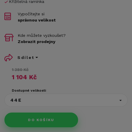
Křížitelná ramínka
Vypočítejte si
správnou velikost
Kde můžete vyzkoušet?
Zobrazit prodejny
Sdílet
1 380 Kč
1 104 Kč
Dostupné velikosti
44E
DO KOŠÍKU