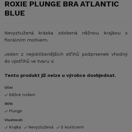
ROXIE PLUNGE BRA ATLANTIC
BLUE
Nevyztužená kráska zdobená něžnou krajkou s
florálním motivem.
Jeden z nejoblíbenějších střihů podprsenek vhodný
do výstřihů ve tvaru V.
Tento produkt již nelze u výrobce doobjednat.
Účel
Běžné nošení
Střih
Plunge
Vlastnosti
Krajka
Nevyztužená
S kosticemi