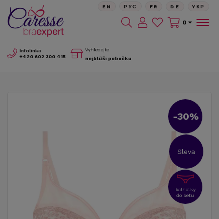
EN
РУС
FR
DE
YКР
0
Vyhledejte
Infolinka
+420
602 300 415
nejbližší pobočku
-30%
Sleva
kalhotky
do setu