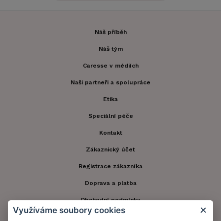
Náš příběh
Náš tým
Caresse v médiích
Naši partneři a spolupráce
Etika
Speciální péče
Kontakt
Zákaznický účet
Registrace zákazníka
Doprava a platba
Obchodní podmínky
Využíváme soubory cookies
Ochrana osobních údajů