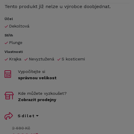
Tento produkt již nelze u výrobce doobjednat.
Účel
Dekoltová
Střih
Plunge
Vlastnosti
Krajka
Nevyztužená
S kosticemi
Vypočítejte si
správnou velikost
Kde můžete vyzkoušet?
Zobrazit prodejny
Sdílet
2 690 Kč