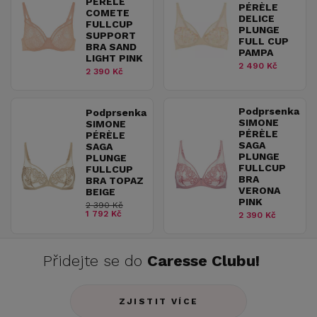
PÉRÈLE
PÉRÈLE
COMETE
DELICE
FULLCUP
PLUNGE
SUPPORT
FULL CUP
BRA SAND
PAMPA
LIGHT PINK
2 490 Kč
2 390 Kč
Podprsenka
Podprsenka
SIMONE
SIMONE
PÉRÈLE
PÉRÈLE
SAGA
SAGA
PLUNGE
PLUNGE
FULLCUP
FULLCUP
BRA
BRA TOPAZ
VERONA
BEIGE
PINK
2 390 Kč
1 792 Kč
2 390 Kč
Přidejte se do
Caresse Clubu!
ZJISTIT VÍCE