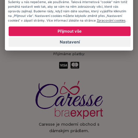
Sušenky u nás nepečeme, ale používáme. Taková internetová "cookie" nám totiž
pomáhá nastavit web tak, aby se vám na něm zobrazovaly věci, které vás
Informační memorandum
opravdu zajímají. Budeme rády, když nám dáte souhlas, který vyjádříte kliknutím
na „Přijmout vše“. Nastavení cookies můžete kdykoliv změnit přes „Nastavení
cookies“ v zápatí stránky. Více informací získáte na stránce
Zpracování cookies
.
Zůstaňte s námi v kontaktu.
Přijmout vše
Nastavení
Přijímáme platby:
Caresse je moderní obchod s
dámským prádlem.