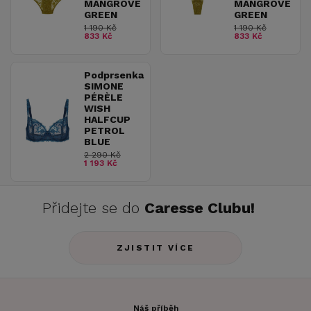
MANGROVE
MANGROVE
GREEN
GREEN
1 190 Kč
1 190 Kč
833 Kč
833 Kč
Podprsenka
SIMONE
PÉRÈLE
WISH
HALFCUP
PETROL
BLUE
2 290 Kč
1 193 Kč
Přidejte se do
Caresse Clubu!
ZJISTIT VÍCE
Náš příběh