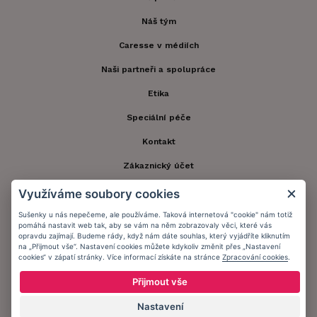
Náš tým
Caresse v médiích
Naši partneři a spolupráce
Etika
Speciální péče
Kontakt
Zákaznický účet
Registrace zákazníka
Využíváme soubory cookies
Doprava a platba
Sušenky u nás nepečeme, ale používáme. Taková internetová "cookie" nám totiž
pomáhá nastavit web tak, aby se vám na něm zobrazovaly věci, které vás
opravdu zajímají. Budeme rády, když nám dáte souhlas, který vyjádříte kliknutím
Obchodní podmínky
na „Přijmout vše“. Nastavení cookies můžete kdykoliv změnit přes „Nastavení
cookies“ v zápatí stránky. Více informací získáte na stránce
Zpracování cookies
.
Ochrana osobních údajů
Přijmout vše
Informační memorandum
Nastavení