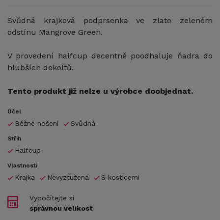
Svůdná krajková podprsenka ve zlato zeleném
odstínu Mangrove Green.
V provedení halfcup decentně poodhaluje ňadra do
hlubších dekoltů.
Tento produkt již nelze u výrobce doobjednat.
Účel
Běžné nošení
Svůdná
Střih
Halfcup
Vlastnosti
Krajka
Nevyztužená
S kosticemi
Vypočítejte si
správnou velikost