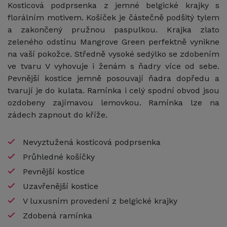
Kosticová podprsenka z jemné belgické krajky s
florálním motivem. Košíček je částečně podšitý tylem
a zakončený pružnou paspulkou. Krajka zlato
zeleného odstínu Mangrove Green perfektně vynikne
na vaší pokožce. Středně vysoké sedýlko se zdobením
ve tvaru V vyhovuje i ženám s ňadry více od sebe.
Pevnější kostice jemně posouvají ňadra dopředu a
tvarují je do kulata. Ramínka i celý spodní obvod jsou
ozdobeny zajímavou lemovkou. Ramínka lze na
zádech zapnout do kříže.
Nevyztužená kosticová podprsenka
Průhledné košíčky
Pevnější kostice
Uzavřenější kostice
V luxusním provedení z belgické krajky
Zdobená ramínka