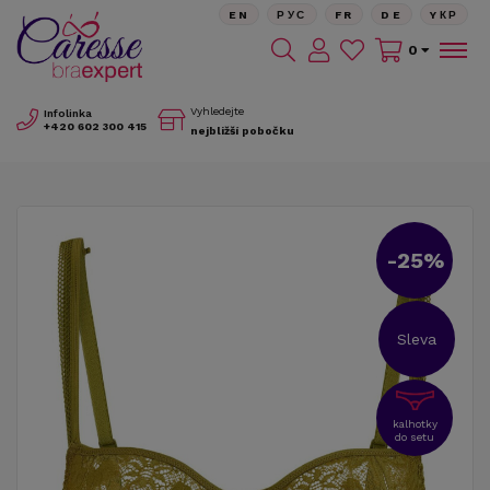
EN
РУС
FR
DE
YКР
0
Vyhledejte
Infolinka
+420
602 300 415
nejbližší pobočku
-25%
Sleva
kalhotky
do setu