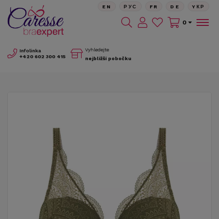
EN
РУС
FR
DE
YКР
0
Vyhledejte
Infolinka
+420
602 300 415
nejbližší pobočku