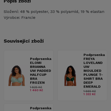
Popis zboží
Složení: 48 % polyester, 33 % polyamid, 19 % elastan
Výrobce: Francie
Související zboží
Podprsenka
Podprsenka
FREYA
ELOMI
LOVELAND
BRIANNA
UW
UW PADDED
MOULDED
HALFCUP
PLUNGE T-
BRA
SHIRT BRA
FROZEN
DEEP
EMERALD
1 825 Kč
1 460 Kč
1 665 Kč
1 332 Kč
Podprsenka