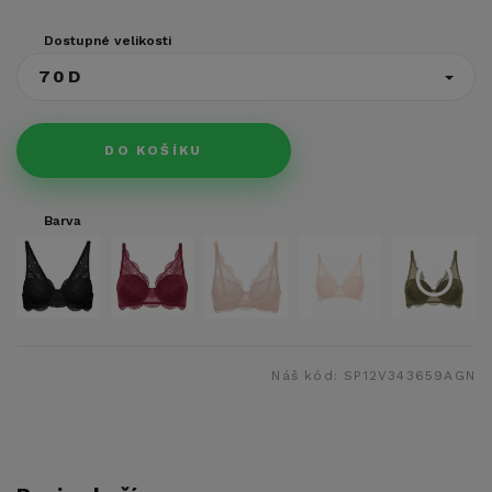
Dostupné velikosti
70D
DO KOŠÍKU
Barva
Náš kód:
SP12V343659AGN