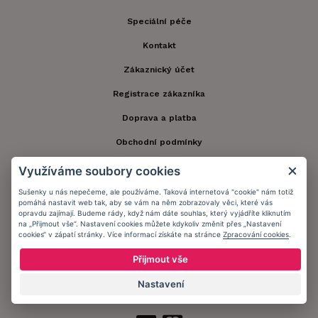
Speciální péče
Kontakt
Zákaznický účet
Registrace zákazníka
Doprava a platba
Obchodní podmínky
Ochrana osobních údajů
Využíváme soubory cookies
Informační memorandum
Sušenky u nás nepečeme, ale používáme. Taková internetová "cookie" nám totiž
pomáhá nastavit web tak, aby se vám na něm zobrazovaly věci, které vás
opravdu zajímají. Budeme rády, když nám dáte souhlas, který vyjádříte kliknutím
na „Přijmout vše“. Nastavení cookies můžete kdykoliv změnit přes „Nastavení
Zůstaňte s námi v kontaktu.
cookies“ v zápatí stránky. Více informací získáte na stránce
Zpracování cookies
.
Přijmout vše
Nastavení
Přijímáme platby: