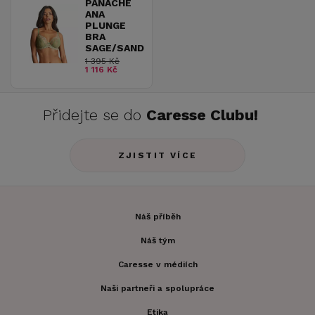
PANACHE
ANA
PLUNGE
BRA
SAGE/SAND
1 395 Kč
1 116 Kč
Přidejte se do
Caresse Clubu!
ZJISTIT VÍCE
Náš příběh
Náš tým
Caresse v médiích
Naši partneři a spolupráce
Etika