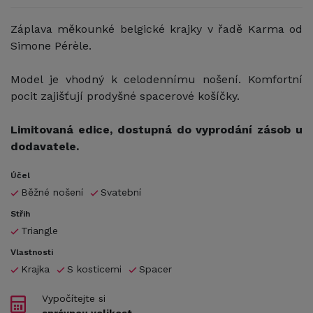
Záplava měkounké belgické krajky v řadě Karma od
Simone Pérèle.
Model je vhodný k celodennímu nošení. Komfortní
pocit zajišťují prodyšné spacerové košíčky.
Limitovaná edice, dostupná do vyprodání zásob u
dodavatele.
Účel
Běžné nošení
Svatební
Střih
Triangle
Vlastnosti
Krajka
S kosticemi
Spacer
Vypočítejte si
správnou velikost