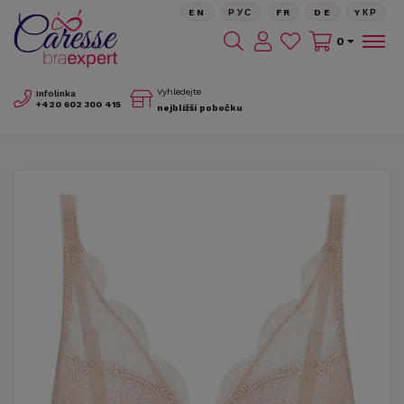
EN
РУС
FR
DE
YКР
0
Vyhledejte
Infolinka
+420
602 300 415
nejbližší pobočku