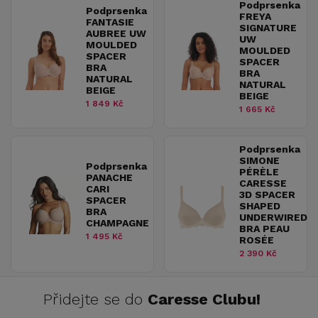
Podprsenka
Podprsenka
FREYA
FANTASIE
SIGNATURE
AUBREE UW
UW
MOULDED
MOULDED
SPACER
SPACER
BRA
BRA
NATURAL
NATURAL
BEIGE
BEIGE
1 849 Kč
1 665 Kč
Podprsenka
SIMONE
Podprsenka
PÉRÈLE
PANACHE
CARESSE
CARI
3D SPACER
SPACER
SHAPED
BRA
UNDERWIRED
CHAMPAGNE
BRA PEAU
1 495 Kč
ROSÉE
2 390 Kč
Přidejte se do
Caresse Clubu!