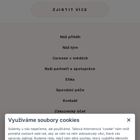
ZJISTIT VÍCE
Náš příběh
Náš tým
Caresse v médiích
Naši partneři a spolupráce
Etika
Speciální péče
Kontakt
Zákaznický účet
Využíváme soubory cookies
Registrace zákazníka
Sušenky u nás nepečeme, ale používáme. Taková internetová "cookie" nám totiž
Doprava a platba
pomáhá nastavit web tak, aby se vám na něm zobrazovaly věci, které vás
opravdu zajímají. Budeme rády, když nám dáte souhlas, který vyjádříte kliknutím