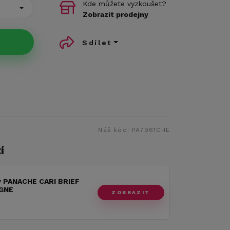
Kde můžete vyzkoušet?
Zobrazit prodejny
Sdílet
Náš kód:
PA7961CHE
í
y PANACHE CARI BRIEF
GNE
ZOBRAZIT