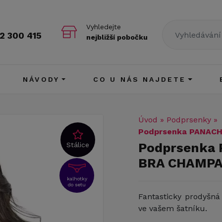
Vyhledejte
2 300 415
nejbližší pobočku
NÁVODY
CO U NÁS NAJDETE
Úvod
»
Podprsenky
»
Podprsenka PANAC
Podprsenka 
Stálice
BRA CHAMP
kalhotky
do setu
Fantasticky prodyšn
ve vašem šatníku.