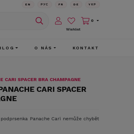
EN
РУС
FR
DE
YКР
0
Wishlist
BLOG
O NÁS
KONTAKT
HE CARI SPACER BRA CHAMPAGNE
PANACHE CARI SPACER
AGNE
á podprsenka Panache Cari nemůže chybět