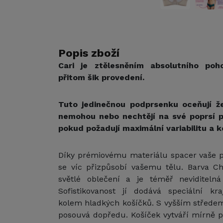
Popis zboží
Cari je ztělesněním absolutního po
přitom šik provedení.
Tuto jedinečnou podprsenku oceňují že
nemohou nebo nechtějí na své poprsí př
pokud požadují maximální variabilitu a 
Díky prémiovému materiálu spacer vaše 
se víc přizpůsobí vašemu tělu. Barva C
světlé oblečení a je téměř neviditeln
Sofistikovanost jí dodává speciální k
kolem hladkých košíčků. S vyšším středem 
posouvá dopředu. Košíček vytváří mírně p