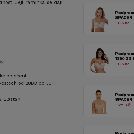
nost. Její ramínka se dají
Podprse
SPACER
1 195 Kč
Podprse
1850 3D
být
1 195 Kč
ké oblečení
ikostech od 28DD do 38H
Podprse
% Elastan
SPACER 
1 529 Kč
Podprse