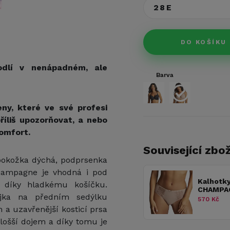
28E
DO KOŠÍKU
hodlí v nenápadném, ale
Barva
ny, které ve své profesi
íliš upozorňovat, a nebo
komfort.
Související zbož
pokožka dýchá, podprsenka
hampagne je vhodná i pod
Kalhotk
á díky hladkému košíčku.
CHAMPA
rajka na předním sedýlku
570 Kč
a uzavřenější kosticí prsa
lošší dojem a díky tomu je