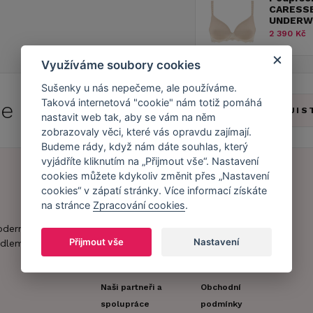
CARESSE
UNDERWI
2 390 Kč
Využíváme soubory cookies
Sušenky u nás nepečeme, ale používáme.
Taková internetová "cookie" nám totiž pomáhá
 se do
Caresse Clubu!
ZJIS
nastavit web tak, aby se vám na něm
zobrazovaly věci, které vás opravdu zajímají.
Budeme rády, když nám dáte souhlas, který
vyjádříte kliknutím na „Přijmout vše“. Nastavení
cookies můžete kdykoliv změnit přes „Nastavení
cookies“ v zápatí stránky. Více informací získáte
Náš příběh
Zákaznický účet
na stránce
Zpracování cookies
.
Náš tým
Registrace
oderní obchod s
zákazníka
Přijmout vše
Nastavení
dlem.
Caresse v
médiích
Doprava a platba
Naši partneři a
Obchodní
spolupráce
podmínky