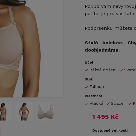
Pokud vám nevyhovují
potíte, je pro vás tat
Podprsenku můžete do
Stálá kolekce. Ch
doobjednáme.
Účel
Běžné nošení
Svate
Střih
Fullcup
Vlastnosti
Hladká
Spacer
K
1 495 Kč
Dostupné velikosti