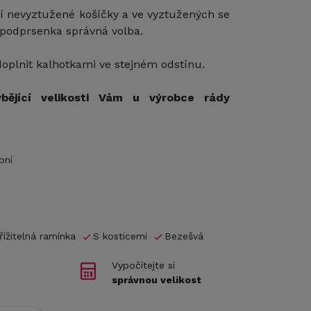
 nevyztužené košíčky a ve vyztužených se
o podprsenka správná volba.
plnit kalhotkami ve stejném odstínu.
ybějící velikosti Vám u výrobce rády
bní
řížitelná ramínka
S kosticemi
Bezešvá
Vypočítejte si
správnou velikost