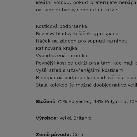
ideální volbou, pokud preferujete nenápad
na zádech háčky sepnout do kříže.
Kosticová podprsenka
Bezešvý hladký košíček typu spacer
Háček na zádech pro sepnutí ramínek
Rafinovaná krajka
Vypodložená ramínka
Pevnější kostice udrží prsa tam, kde mají 
Vyšší střed s uzavřenějšími kosticemi
Nenápadná podprsenka i pod světlé a hlad
Stálá kolekce, je možné doobjednat ve vel
Složení:
72% Polyester, 18% Polyamid, 10
Výrobce:
Velká Británie
Země původu:
Čína