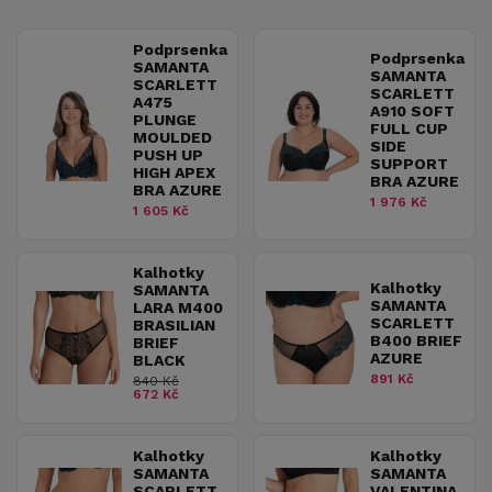
Podprsenka
Podprsenka
SAMANTA
SAMANTA
SCARLETT
SCARLETT
A475
A910 SOFT
PLUNGE
FULL CUP
MOULDED
SIDE
PUSH UP
SUPPORT
HIGH APEX
BRA AZURE
BRA AZURE
1 976 Kč
1 605 Kč
Kalhotky
Kalhotky
SAMANTA
SAMANTA
LARA M400
SCARLETT
BRASILIAN
B400 BRIEF
BRIEF
AZURE
BLACK
891 Kč
840 Kč
672 Kč
Kalhotky
Kalhotky
SAMANTA
SAMANTA
SCARLETT
VALENTINA