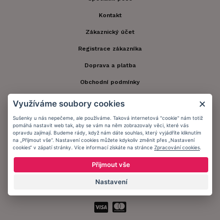
Kontakt
Zákaznický účet
Registrace zákazníka
Doprava a platba
Obchodní podmínky
Ochrana osobních údajů
Využíváme soubory cookies
Informační memorandum
Sušenky u nás nepečeme, ale používáme. Taková internetová "cookie" nám totiž
pomáhá nastavit web tak, aby se vám na něm zobrazovaly věci, které vás
opravdu zajímají. Budeme rády, když nám dáte souhlas, který vyjádříte kliknutím
na „Přijmout vše“. Nastavení cookies můžete kdykoliv změnit přes „Nastavení
Zůstaňte s námi v kontaktu.
cookies“ v zápatí stránky. Více informací získáte na stránce
Zpracování cookies
.
Přijmout vše
Nastavení
Přijímáme platby: