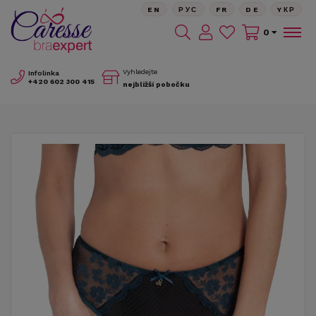
EN
РУС
FR
DE
YКР
0
Vyhledejte
Infolinka
+420
602 300 415
nejbližší pobočku