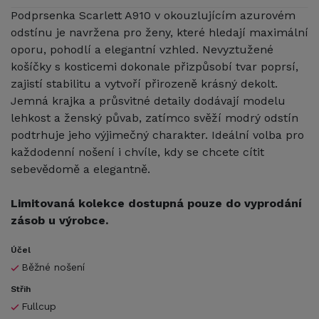
Podprsenka Scarlett A910 v okouzlujícím azurovém
odstínu je navržena pro ženy, které hledají maximální
oporu, pohodlí a elegantní vzhled. Nevyztužené
košíčky s kosticemi dokonale přizpůsobí tvar poprsí,
zajistí stabilitu a vytvoří přirozeně krásný dekolt.
Jemná krajka a průsvitné detaily dodávají modelu
lehkost a ženský půvab, zatímco svěží modrý odstín
podtrhuje jeho výjimečný charakter. Ideální volba pro
každodenní nošení i chvíle, kdy se chcete cítit
sebevědomě a elegantně.
Limitovaná kolekce dostupná pouze do vyprodání
zásob u výrobce.
Účel
Běžné nošení
Střih
Fullcup