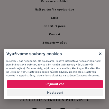
Caresse v médiích
Naši partneři a spolupráce
Etika
Speciální péče
Kontakt
Zákaznický účet
Registrace zákazníka
Využíváme soubory cookies
Doprava a platba
Sušenky u nás nepečeme, ale používáme. Taková internetová "cookie" nám totiž
pomáhá nastavit web tak, aby se vám na něm zobrazovaly věci, které vás
Obchodní podmínky
opravdu zajímají. Budeme rády, když nám dáte souhlas, který vyjádříte kliknutím
na „Přijmout vše“. Nastavení cookies můžete kdykoliv změnit přes „Nastavení
cookies“ v zápatí stránky. Více informací získáte na stránce
Zpracování cookies
.
Ochrana osobních údajů
Přijmout vše
Informační memorandum
Nastavení
Zůstaňte s námi v kontaktu.