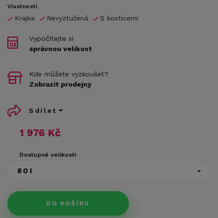
Vlastnosti
Krajka
Nevyztužená
S kosticemi
Vypočítejte si
správnou velikost
Kde můžete vyzkoušet?
Zobrazit prodejny
Sdílet
1 976 Kč
Dostupné velikosti
80I
DO KOŠÍKU