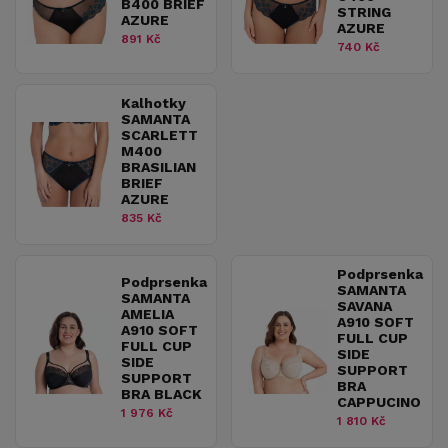
B400 BRIEF
STRING
AZURE
AZURE
891 Kč
740 Kč
Kalhotky
SAMANTA
SCARLETT
M400
BRASILIAN
BRIEF
AZURE
835 Kč
Podprsenka
Podprsenka
SAMANTA
SAMANTA
SAVANA
AMELIA
A910 SOFT
A910 SOFT
FULL CUP
FULL CUP
SIDE
SIDE
SUPPORT
SUPPORT
BRA
BRA BLACK
CAPPUCINO
1 976 Kč
1 810 Kč