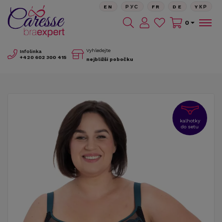
EN
РУС
FR
DE
YКР
0
Vyhledejte
Infolinka
+420
602 300 415
nejbližší pobočku
kalhotky
do setu