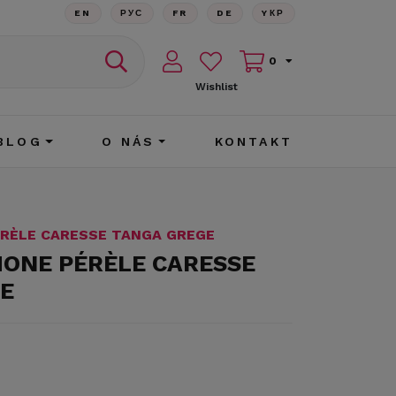
EN
РУС
FR
DE
YКР
0
Wishlist
BLOG
O NÁS
KONTAKT
ÉRÈLE CARESSE TANGA GREGE
MONE PÉRÈLE CARESSE
E