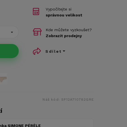
Vypočítejte si
správnou velikost
Kde můžete vyzkoušet?
Zobrazit prodejny
Sdílet
Náš kód:
SP12A710782GRE
í
nka SIMONE PÉRÈLE