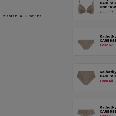
CARESSE
UNDERW
2 390 Kč
% elastan, 4 % bavlna
Kalhotk
CARESSE
1 090 Kč
Kalhotk
CARESSE
1 290 Kč
Kalhotk
CARESS