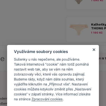
1 090 Kč
Kalhotk
THONG 
1 190 Kč
Využíváme soubory cookies
 se do
Caresse Clubu!
ZJIS
Sušenky u nás nepečeme, ale používáme.
Taková internetová "cookie" nám totiž pomáhá
nastavit web tak, aby se vám na něm
zobrazovaly věci, které vás opravdu zajímají.
Budeme rády, když nám dáte souhlas, který
vyjádříte kliknutím na „Přijmout vše“. Nastavení
Náš příběh
Zákaznický účet
cookies můžete kdykoliv změnit přes „Nastavení
cookies“ v zápatí stránky. Více informací získáte
Náš tým
Registrace
oderní obchod s
na stránce
Zpracování cookies
.
zákazníka
dlem.
Caresse v