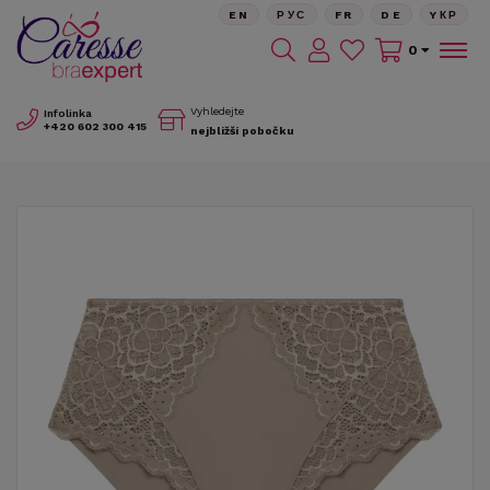
EN
РУС
FR
DE
YКР
0
Vyhledejte
Infolinka
+420
602 300 415
nejbližší pobočku