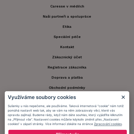
Caresse v médiích
Naši partneři a spolupráce
Etika
Speciální péče
Kontakt
Zákaznický účet
Registrace zákazníka
Doprava a platba
Obchodní podmínky
Využíváme soubory cookies
Ochrana osobních údajů
Sušenky u nás nepečeme, ale používáme. Taková internetová "cookie" nám totiž
Informační memorandum
pomáhá nastavit web tak, aby se vám na něm zobrazovaly věci, které vás
opravdu zajímají. Budeme rády, když nám dáte souhlas, který vyjádříte kliknutím
na „Přijmout vše“. Nastavení cookies můžete kdykoliv změnit přes „Nastavení
cookies“ v zápatí stránky. Více informací získáte na stránce
Zpracování cookies
.
Zůstaňte s námi v kontaktu.