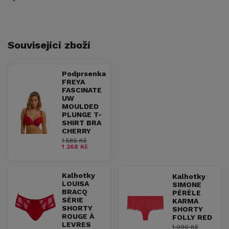
Související zboží
Podprsenka
FREYA
FASCINATE
UW
MOULDED
PLUNGE T-
SHIRT BRA
CHERRY
1 585 Kč
1 268 Kč
Kalhotky
Kalhotky
LOUISA
SIMONE
BRACQ
PÉRÈLE
SÉRIE
KARMA
SHORTY
SHORTY
ROUGE À
FOLLY RED
LEVRES
1 090 Kč