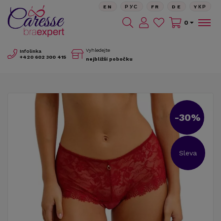
EN
РУС
FR
DE
YКР
0
Vyhledejte
Infolinka
+420
602 300 415
nejbližší pobočku
-30%
Sleva