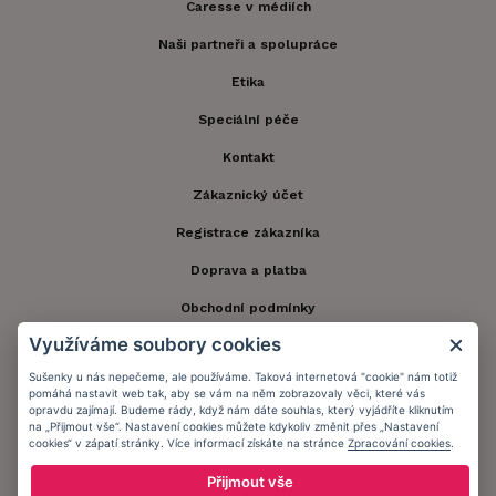
Caresse v médiích
Naši partneři a spolupráce
Etika
Speciální péče
Kontakt
Zákaznický účet
Registrace zákazníka
Doprava a platba
Obchodní podmínky
Využíváme soubory cookies
Ochrana osobních údajů
Sušenky u nás nepečeme, ale používáme. Taková internetová "cookie" nám totiž
Informační memorandum
pomáhá nastavit web tak, aby se vám na něm zobrazovaly věci, které vás
opravdu zajímají. Budeme rády, když nám dáte souhlas, který vyjádříte kliknutím
na „Přijmout vše“. Nastavení cookies můžete kdykoliv změnit přes „Nastavení
cookies“ v zápatí stránky. Více informací získáte na stránce
Zpracování cookies
.
Zůstaňte s námi v kontaktu.
Přijmout vše