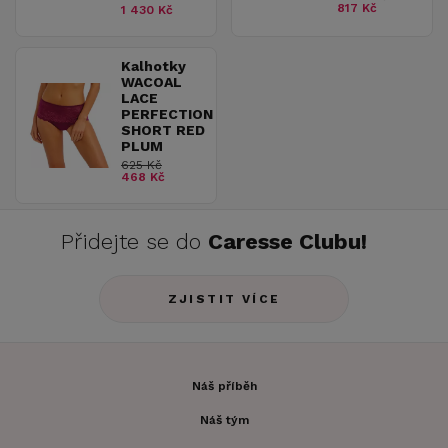
817 Kč
1 430 Kč
Kalhotky
WACOAL
LACE
PERFECTION
SHORT RED
PLUM
625 Kč
468 Kč
Přidejte se do
Caresse Clubu!
ZJISTIT VÍCE
Náš příběh
Náš tým