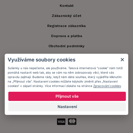
Kontakt
Zákaznický účet
Registrace zákazníka
Doprava a platba
Obchodní podmínky
Ochrana osobních údajů
Využíváme soubory cookies
Informační memorandum
Sušenky u nás nepečeme, ale používáme. Taková internetová "cookie" nám totiž
pomáhá nastavit web tak, aby se vám na něm zobrazovaly věci, které vás
opravdu zajímají. Budeme rády, když nám dáte souhlas, který vyjádříte kliknutím
na „Přijmout vše“. Nastavení cookies můžete kdykoliv změnit přes „Nastavení
Zůstaňte s námi v kontaktu.
cookies“ v zápatí stránky. Více informací získáte na stránce
Zpracování cookies
.
Přijmout vše
Nastavení
Přijímáme platby: