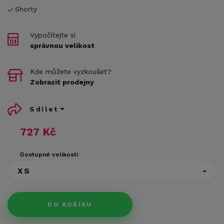
Shorty
Vypočítejte si
správnou velikost
Kde můžete vyzkoušet?
Zobrazit prodejny
Sdílet
727 Kč
Dostupné velikosti
XS
DO KOŠÍKU