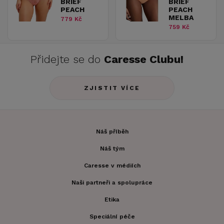
BRIEF
BRIEF
PEACH
PEACH
MELBA
779 Kč
759 Kč
Přidejte se do
Caresse Clubu!
ZJISTIT VÍCE
Náš příběh
Náš tým
Caresse v médiích
Naši partneři a spolupráce
Etika
Speciální péče