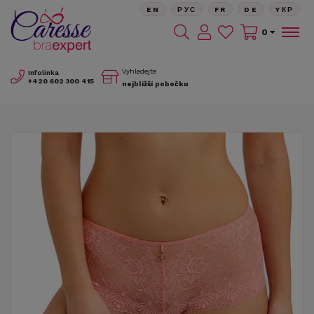
EN
РУС
FR
DE
YКР
0
Vyhledejte
Infolinka
+420
602 300 415
nejbližší pobočku