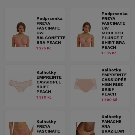
Podprsenka
Podprsenka
FREYA
FREYA
FASCINATE
FASCINATE
UW
UW
MOULDED
BALCONETTE
PLUNGE T-
BRA PEACH
SHIRT BRA
PEACH
1 275 Kč
1 585 Kč
Kalhotky
Kalhotky
EMPREINTE
EMPREINTE
CASSIOPÉE
CASSIOPÉE
HIGH RISE
BRIEF
BRIEF
PEACH
PEACH
1 390 Kč
1 890 Kč
Kalhotky
Kalhotky
PANACHE
FREYA
ANA
FASCINATE
BRAZILIAN