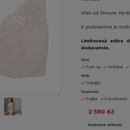
Wish od Simone Pérèl
K podprsence je možn
Limitovaná edice 
dodavatele.
Účel
Push up
Svůdná
Střih
Triangle
Vlastnosti
Krajka
S kosticemi
2 590 Kč
Dostupné velikosti