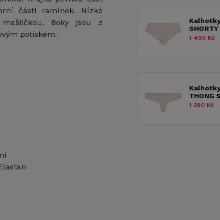
rní části ramínek. Nízké
Kalhotk
 mašličkou. Boky jsou z
SHORTY 
novým potiskem.
1 490 Kč
Kalhotk
THONG S
1 290 Kč
ní
Elastan