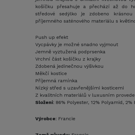
košíčku přesahuje a přechází až do ho
středové sedýlko je zdobeno krásnou
příjemného saténového materiálu s květi
Push up efekt
Vycpávky je možné snadno vyjmout
Jemně vyztužená podprsenka
Vrchní část košíčku z krajky
Zdobená jedinečnou výšivkou
Měkčí kostice
Příjemná ramínka
Nízký střed s uzavřenějšími kosticemi
Z kvalitních materiálů v luxusním provede
Složení
: 86% Polyester, 12% Polyamid, 2% 
Výrobce
: Francie
Země původu:
Francie