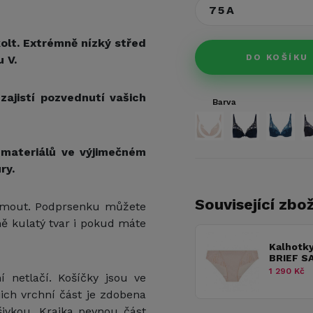
75A
olt. Extrémně nízký střed
DO KOŠÍKU
 V.
ajistí pozvednutí vašich
Barva
 materiálů ve výjimečném
ry.
Související zbož
jmout. Podprsenku můžete
dně kulatý tvar i pokud máte
Kalhotk
BRIEF S
1 290 Kč
 netlačí. Košíčky jsou ve
jich vrchní část je zdobena
šivkou. Krajka pevnou část