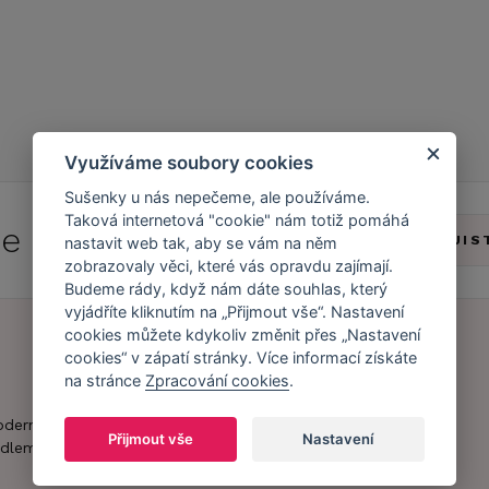
Využíváme soubory cookies
Sušenky u nás nepečeme, ale používáme.
Taková internetová "cookie" nám totiž pomáhá
 se do
Caresse Clubu!
ZJIS
nastavit web tak, aby se vám na něm
zobrazovaly věci, které vás opravdu zajímají.
Budeme rády, když nám dáte souhlas, který
vyjádříte kliknutím na „Přijmout vše“. Nastavení
cookies můžete kdykoliv změnit přes „Nastavení
cookies“ v zápatí stránky. Více informací získáte
Náš příběh
Zákaznický účet
na stránce
Zpracování cookies
.
Náš tým
Registrace
oderní obchod s
Přijmout vše
Nastavení
zákazníka
dlem.
Caresse v
médiích
Doprava a platba