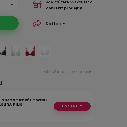
Kde můžete vyzkoušet?
Zobrazit prodejny
Sdílet
Náš kód:
SP12B347314SPK
í
y SIMONE PÉRÈLE WISH
AKURA PINK
ZOBRAZIT