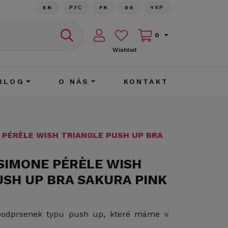
EN
РУС
FR
DE
YКР
0
Wishlist
BLOG
O NÁS
KONTAKT
 PÉRÈLE WISH TRIANGLE PUSH UP BRA
 SIMONE PÉRÈLE WISH
USH UP BRA SAKURA PINK
 podprsenek typu push up, které máme v