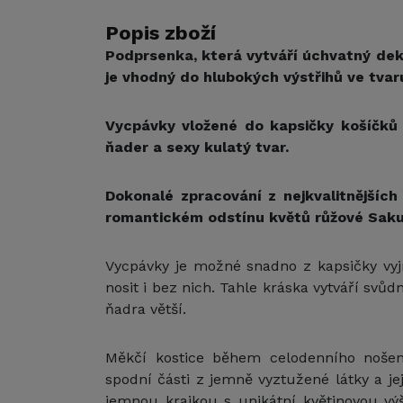
Popis zboží
Podprsenka, která vytváří úchvatný dek
je vhodný do hlubokých výstřihů ve tvaru
Vycpávky vložené do kapsičky košíčků z
ňader a sexy kulatý tvar.
Dokonalé zpracování z nejkvalitnějších
romantickém odstínu květů růžové Saku
Vycpávky je možné snadno z kapsičky vy
nosit i bez nich. Tahle kráska vytváří svů
ňadra větší.
Měkčí kostice během celodenního nošení
spodní části z jemně vyztužené látky a je
jemnou krajkou s unikátní květinovou vý