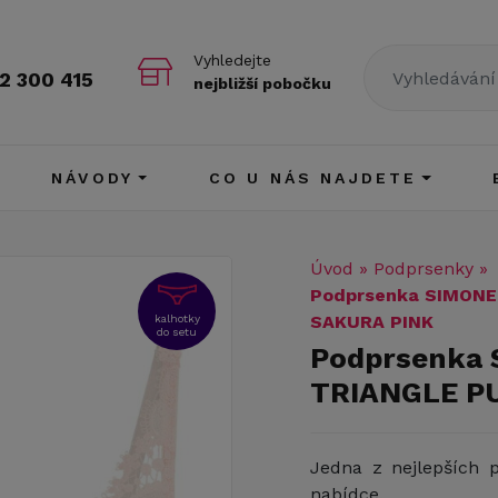
Vyhledejte
2 300 415
nejbližší pobočku
NÁVODY
CO U NÁS NAJDETE
Úvod
»
Podprsenky
»
Podprsenka SIMONE
SAKURA PINK
kalhotky
do setu
Podprsenka
TRIANGLE P
Jedna z nejlepších
nabídce.