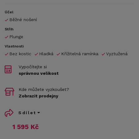
Účel
Běžné nošení
Střih
Plunge
Vlastnosti
Bez kostic
Hladká
Křížitelná ramínka
Vyztužená
Vypočítejte si
správnou velikost
Kde můžete vyzkoušet?
Zobrazit prodejny
Sdílet
1 595 Kč