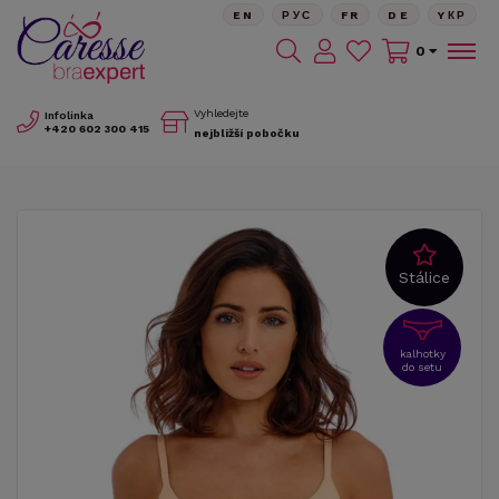
EN
РУС
FR
DE
YКР
0
Vyhledejte
Infolinka
+420
602 300 415
nejbližší pobočku
Stálice
kalhotky
do setu