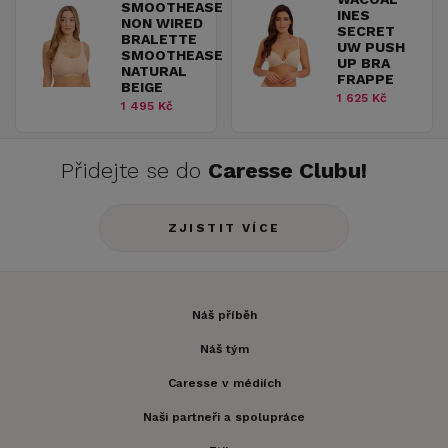
SMOOTHEASE
INES
NON WIRED
SECRET
BRALETTE
UW PUSH
SMOOTHEASE
UP BRA
NATURAL
FRAPPE
BEIGE
1 625 Kč
1 495 Kč
Přidejte se do
Caresse Clubu!
ZJISTIT VÍCE
Náš příběh
Náš tým
Caresse v médiích
Naši partneři a spolupráce