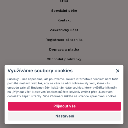
Etika
Speciální péče
Kontakt
Zákaznický účet
Registrace zákazníka
Doprava a platba
Obchodní podmínky
Ochrana osobních údajů
Využíváme soubory cookies
Informační memorandum
Sušenky u nás nepečeme, ale používáme. Taková internetová "cookie" nám totiž
pomáhá nastavit web tak, aby se vám na něm zobrazovaly věci, které vás
opravdu zajímají. Budeme rády, když nám dáte souhlas, který vyjádříte kliknutím
na „Přijmout vše“. Nastavení cookies můžete kdykoliv změnit přes „Nastavení
Zůstaňte s námi v kontaktu.
cookies“ v zápatí stránky. Více informací získáte na stránce
Zpracování cookies
.
Přijmout vše
Nastavení
Přijímáme platby: