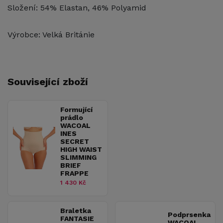
Složení: 54% Elastan, 46% Polyamid
Výrobce: Velká Británie
Související zboží
Formující
prádlo
WACOAL
INES
SECRET
HIGH WAIST
SLIMMING
BRIEF
FRAPPE
1 430 Kč
Braletka
Podprsenka
FANTASIE
WACOAL