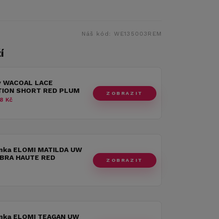
Náš kód:
WE135003REM
í
y WACOAL LACE
TION SHORT RED PLUM
ZOBRAZIT
8 Kč
nka ELOMI MATILDA UW
BRA HAUTE RED
ZOBRAZIT
nka ELOMI TEAGAN UW