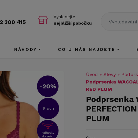
Vyhledejte
2 300 415
nejbližší pobočku
NÁVODY
CO U NÁS NAJDETE
Úvod
»
Slevy
»
Podprs
Podprsenka WACOA
-20%
RED PLUM
Podprsenka
PERFECTION
Sleva
PLUM
kalhotky
do setu