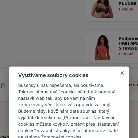
PLUNGE
1 950 Kč
Podprse
HIGH AP
STRAWBE
1 510 Kč
Využíváme soubory cookies
 se do
Caresse Clubu!
Sušenky u nás nepečeme, ale používáme.
ZJIS
Taková internetová "cookie" nám totiž pomáhá
nastavit web tak, aby se vám na něm
zobrazovaly věci, které vás opravdu zajímají.
Budeme rády, když nám dáte souhlas, který
vyjádříte kliknutím na „Přijmout vše“. Nastavení
cookies můžete kdykoliv změnit přes „Nastavení
Náš příběh
Zákaznický účet
cookies“ v zápatí stránky. Více informací získáte
Náš tým
Registrace
na stránce
Zpracování cookies
.
oderní obchod s