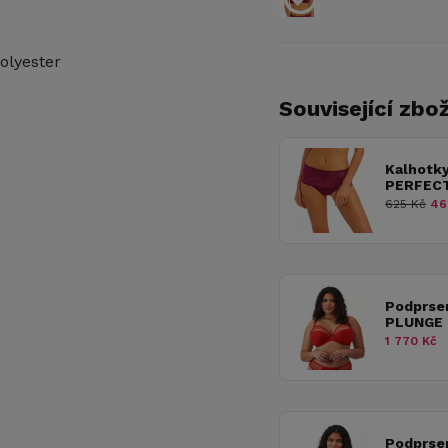
olyester
Související zbož
Kalhotk
PERFEC
625 Kč
46
Podprse
PLUNGE 
1 770 Kč
Podprse