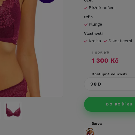
Účel
Běžné nošení
Střih
Plunge
Vlastnosti
Krajka
S kosticemi
1 625 Kč
1 300 Kč
Dostupné velikosti
38D
DO KOŠÍKU
Barva