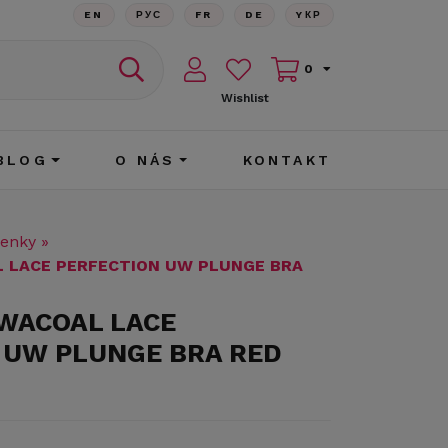
EN
РУС
FR
DE
YКР
0
Wishlist
BLOG
O NÁS
KONTAKT
enky
»
L LACE PERFECTION UW PLUNGE BRA
 WACOAL LACE
 UW PLUNGE BRA RED