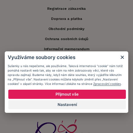
Registrace zákazníka
Doprava a platba
Obchodní podmínky
Ochrana osobních údajů
Informační memorandum
Využíváme soubory cookies
Sušenky u nás nepečeme, ale používáme. Taková internetová "cookie" nám totiž
Zůstaňte s námi v kontaktu.
pomáhá nastavit web tak, aby se vám na něm zobrazovaly věci, které vás
opravdu zajímají. Budeme rády, když nám dáte souhlas, který vyjádříte kliknutím
na „Přijmout vše“. Nastavení cookies můžete kdykoliv změnit přes „Nastavení
cookies“ v zápatí stránky. Více informací získáte na stránce
Zpracování cookies
.
Přijímáme platby:
Přijmout vše
Nastavení