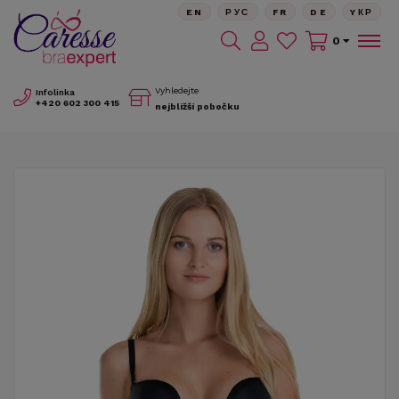
EN
РУС
FR
DE
YКР
0
Vyhledejte
Infolinka
+420
602 300 415
nejbližší pobočku