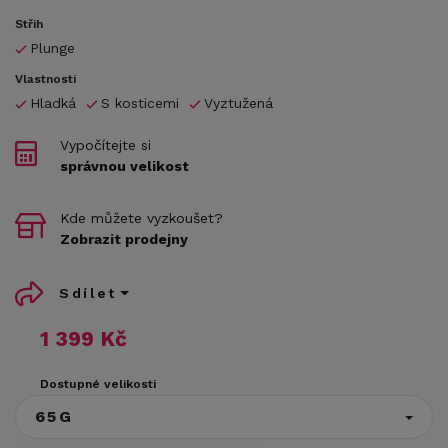
Střih
Plunge
Vlastnosti
Hladká
S kosticemi
Vyztužená
Vypočítejte si
správnou velikost
Kde můžete vyzkoušet?
Zobrazit prodejny
Sdílet
1 399 Kč
Dostupné velikosti
65G