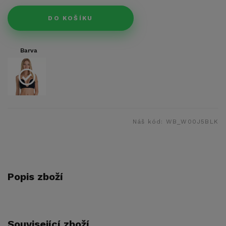
DO KOŠÍKU
Barva
Náš kód:
WB_W00J5BLK
Popis zboží
Související zboží