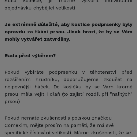
Stálá kolekce, je možné vytvořit individuální
objednávku chybějící velikosti
Je extrémně důležité, aby kostice podprsenky byly
opravdu za tkání prsou. Jinak hrozí, že by se Vám
mohly vytvářet zatvrdliny.
Rada před výběrem?
Pokud vybíráte podprsenku v těhotenství před
rozšířením hrudníku, doporučujeme zkoušet na
nejpevnější háček. Do košíčku by se Vám kromě
prsou měla vejít i dlaň (to zajistí rozdíl při "nalitých"
prsou)
Pokud nemáte zkušenosti s polskou značkou
Comexim, mějte prosím na paměti, že má své
specifické číslování velikostí. Máme zkušenosti, že ke