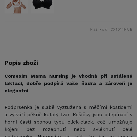
Náš kód:
CX1014NUE
Popis zboží
Comexim Mama Nursing je vhodná při ustálené
laktaci, dobře podpírá vaše ňadra a zároveň je
elegantní
Podprsenka je slabě vyztužená s měčími kosticemi
a vytváří pěkně kulatý tvar. Košíčky jsou odepínací v
horní části sponou typu click-clack, což umožňuje
kojení bez rozepnutí nebo svléknutí celé
podprsenky. Nemusíte se bát, že by se spona