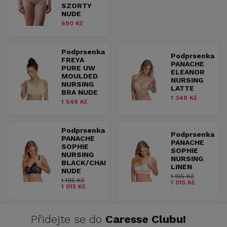
SZORTY
NUDE
690 Kč
Podprsenka
Podprsenka
FREYA
PANACHE
PURE UW
ELEANOR
MOULDED
NURSING
NURSING
LATTE
BRA NUDE
1 349 Kč
1 549 Kč
Podprsenka
Podprsenka
PANACHE
PANACHE
SOPHIE
SOPHIE
NURSING
NURSING
BLACK/CHAI
LINEN
NUDE
1 195 Kč
1 195 Kč
1 015 Kč
1 015 Kč
Přidejte se do
Caresse Clubu!