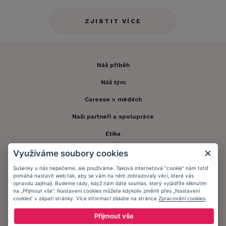
ZJISTIT VÍCE
Náš příběh
Náš tým
Caresse v médiích
Naši partneři a spolupráce
Etika
Speciální péče
Využíváme soubory cookies
Kontakt
Sušenky u nás nepečeme, ale používáme. Taková internetová "cookie" nám totiž
pomáhá nastavit web tak, aby se vám na něm zobrazovaly věci, které vás
opravdu zajímají. Budeme rády, když nám dáte souhlas, který vyjádříte kliknutím
Zákaznický účet
na „Přijmout vše“. Nastavení cookies můžete kdykoliv změnit přes „Nastavení
cookies“ v zápatí stránky. Více informací získáte na stránce
Zpracování cookies
.
Registrace zákazníka
Přijmout vše
Doprava a platba