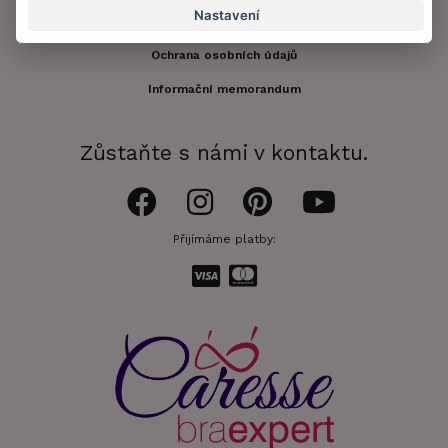
Nastavení
Obchodní podmínky
Ochrana osobních údajů
Informační memorandum
Zůstaňte s námi v kontaktu.
Přijímáme platby: