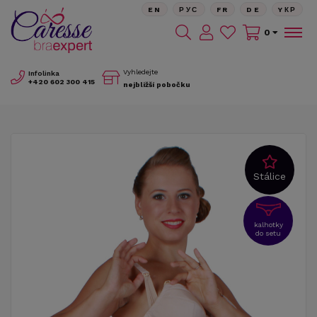
EN
РУС
FR
DE
YКР
0
Vyhledejte
Infolinka
+420
602 300 415
nejbližší pobočku
Stálice
kalhotky
do setu