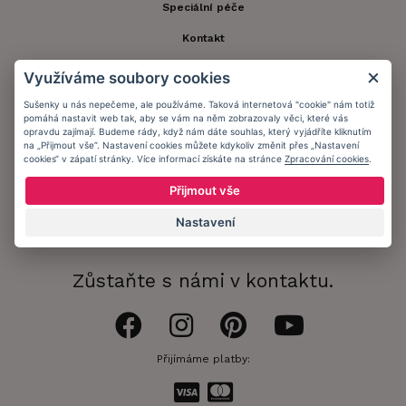
Speciální péče
Kontakt
Zákaznický účet
Využíváme soubory cookies
Registrace zákazníka
Sušenky u nás nepečeme, ale používáme. Taková internetová "cookie" nám totiž
pomáhá nastavit web tak, aby se vám na něm zobrazovaly věci, které vás
Doprava a platba
opravdu zajímají. Budeme rády, když nám dáte souhlas, který vyjádříte kliknutím
na „Přijmout vše“. Nastavení cookies můžete kdykoliv změnit přes „Nastavení
cookies“ v zápatí stránky. Více informací získáte na stránce
Zpracování cookies
.
Obchodní podmínky
Přijmout vše
Ochrana osobních údajů
Nastavení
Informační memorandum
Zůstaňte s námi v kontaktu.
Přijímáme platby: