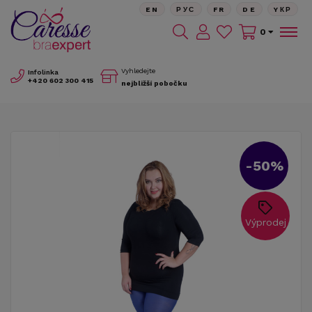
EN
РУС
FR
DE
YКР
0
Vyhledejte
Infolinka
+420
602 300 415
nejbližší pobočku
-50%
Výprodej