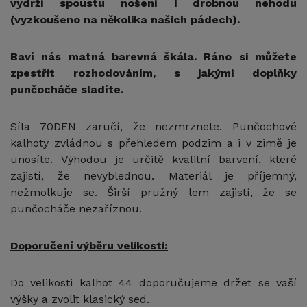
vydrží spoustu nošení i drobnou nehodu
(vyzkoušeno na několika našich pádech).
Baví nás matná barevná škála. Ráno si můžete
zpestřit rozhodováním, s jakými doplňky
punčocháče sladíte.
Síla 70DEN zaručí, že nezmrznete. Punčochové
kalhoty zvládnou s přehledem podzim a i v zimě je
unosíte. Výhodou je určitě kvalitní barvení, které
zajistí, že nevyblednou. Materiál je příjemný,
nežmolkuje se. Širší pružný lem zajistí, že se
punčocháče nezaříznou.
Doporučení výběru velikosti:
Do velikosti kalhot 44 doporučujeme držet se vaší
výšky a zvolit klasický sed.