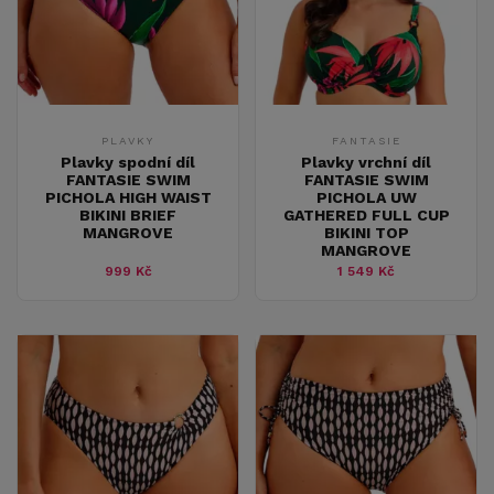
PLAVKY
FANTASIE
Plavky spodní díl
Plavky vrchní díl
FANTASIE SWIM
FANTASIE SWIM
PICHOLA HIGH WAIST
PICHOLA UW
BIKINI BRIEF
GATHERED FULL CUP
MANGROVE
BIKINI TOP
MANGROVE
999 Kč
1 549 Kč