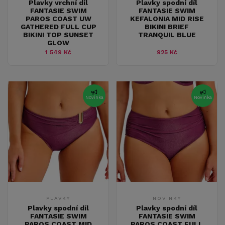
Plavky vrchní díl
Plavky spodní díl
FANTASIE SWIM
FANTASIE SWIM
PAROS COAST UW
KEFALONIA MID RISE
GATHERED FULL CUP
BIKINI BRIEF
BIKINI TOP SUNSET
TRANQUIL BLUE
GLOW
1 549 Kč
925 Kč
Novinka
Novinka
PLAVKY
NOVINKY
Plavky spodní díl
Plavky spodní díl
FANTASIE SWIM
FANTASIE SWIM
PAROS COAST MID
PAROS COAST FULL