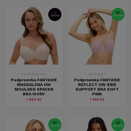
Stálice
Novinka
PODPRSENKY
NOVINKY
Podprsenka FANTASIE
Podprsenka FANTASIE
MAGDALENA UW
REFLECT UW SIDE
MOULDED SPACER
SUPPORT BRA SOFT
BRA IVORY
PINK
1 899 Kč
1 595 Kč
Novinka
Novinka