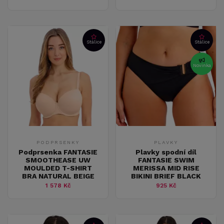
Stálice
Stálice
Novinka
PODPRSENKY
PLAVKY
Podprsenka FANTASIE
Plavky spodní díl
SMOOTHEASE UW
FANTASIE SWIM
MOULDED T-SHIRT
MERISSA MID RISE
BRA NATURAL BEIGE
BIKINI BRIEF BLACK
1 578 Kč
925 Kč