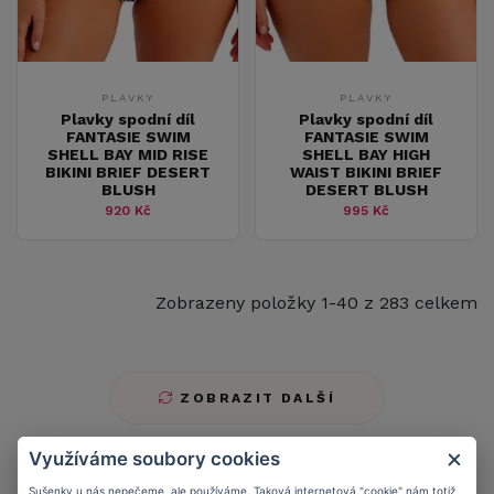
PLAVKY
PLAVKY
Plavky spodní díl
Plavky spodní díl
FANTASIE SWIM
FANTASIE SWIM
SHELL BAY MID RISE
SHELL BAY HIGH
BIKINI BRIEF DESERT
WAIST BIKINI BRIEF
BLUSH
DESERT BLUSH
920 Kč
995 Kč
Zobrazeny položky 1-40 z 283 celkem
ZOBRAZIT DALŠÍ
Využíváme soubory cookies
Sušenky u nás nepečeme, ale používáme. Taková internetová "cookie" nám totiž