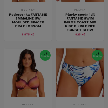
NOVINKY
PLAVKY
Podprsenka FANTASIE
Plavky spodní díl
EMMALINE UW
FANTASIE SWIM
MOULDED SPACER
PAROS COAST MID
BRA BLOSSOM
RISE BIKINI BRIEF
SUNSET GLOW
1 875 Kč
925 Kč
Novinka
Novinka
PLAVKY
NOVINKY