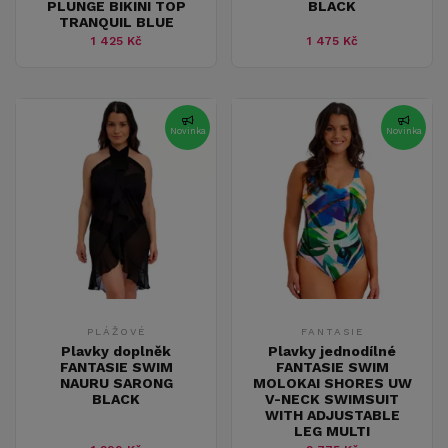
PLUNGE BIKINI TOP
BLACK
TRANQUIL BLUE
1 425 Kč
1 475 Kč
Novinka
Novinka
PLÁŽOVÉ
FANTASIE
Plavky doplněk
Plavky jednodílné
FANTASIE SWIM
FANTASIE SWIM
NAURU SARONG
MOLOKAI SHORES UW
BLACK
V-NECK SWIMSUIT
WITH ADJUSTABLE
LEG MULTI