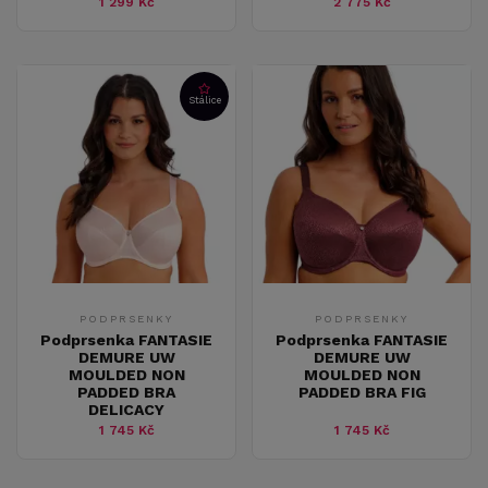
1 299 Kč
2 775 Kč
Stálice
PODPRSENKY
PODPRSENKY
Podprsenka FANTASIE
Podprsenka FANTASIE
DEMURE UW
DEMURE UW
MOULDED NON
MOULDED NON
PADDED BRA
PADDED BRA FIG
DELICACY
1 745 Kč
1 745 Kč