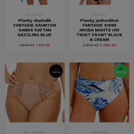
DOPLŇKY
PLAVKY
Plavky doplněk
Plavky jednodílné
FANTASIE SAUNTON
FANTASIE SWIM
SANDS KAFTAN
ARUBA NIGHTS UW
DAZZLING BLUE
TWIST FRONT BLACK
& CREAM
1 890 Kč
1 512 Kč
2 620 Kč
2 096 Kč
Stálice
Novinka
KALHOTKY
FANTASIE