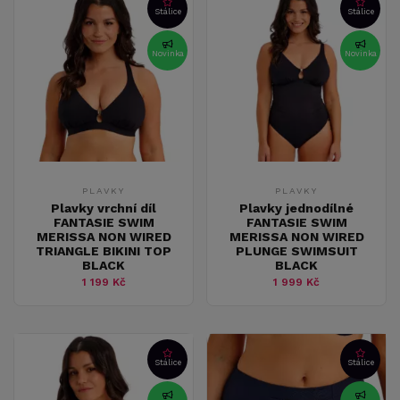
Stálice
Stálice
Novinka
Novinka
PLAVKY
PLAVKY
Plavky vrchní díl
Plavky jednodílné
FANTASIE SWIM
FANTASIE SWIM
MERISSA NON WIRED
MERISSA NON WIRED
TRIANGLE BIKINI TOP
PLUNGE SWIMSUIT
BLACK
BLACK
1 199 Kč
1 999 Kč
Stálice
Stálice