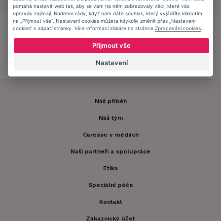
1
2
3
4
5
pomáhá nastavit web tak, aby se vám na něm zobrazovaly věci, které vás
opravdu zajímají. Budeme rády, když nám dáte souhlas, který vyjádříte kliknutím
na „Přijmout vše“. Nastavení cookies můžete kdykoliv změnit přes „Nastavení
Přidejte se do
Caresse Clubu!
cookies“ v zápatí stránky. Více informací získáte na stránce
Zpracování cookies
.
Přijmout vše
ZJISTIT VÍCE
Nastavení
Náš příběh
Náš tým
Caresse v médiích
Naši partneři a spolupráce
Etika
Speciální péče
Kontakt
Zákaznický účet