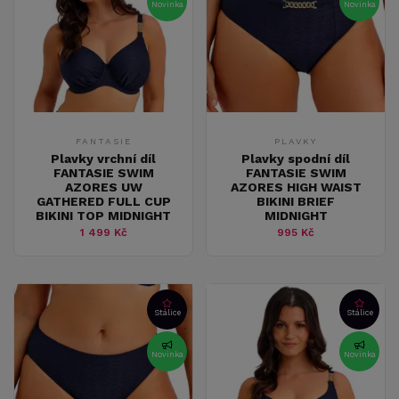
Novinka
Novinka
FANTASIE
PLAVKY
Plavky vrchní díl
Plavky spodní díl
FANTASIE SWIM
FANTASIE SWIM
AZORES UW
AZORES HIGH WAIST
GATHERED FULL CUP
BIKINI BRIEF
BIKINI TOP MIDNIGHT
MIDNIGHT
1 499 Kč
995 Kč
Stálice
Stálice
Novinka
Novinka