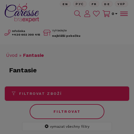
EN
РУС
FR
DE
YКР
0
Vyhledejte
Infolinka
+420
602 300 415
nejbližší pobočku
Úvod
»
Fantasie
Fantasie
FILTROVAT ZBOŽÍ
FILTROVAT
vymazat všechny filtry