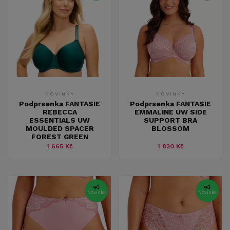
NOVINKY
NOVINKY
Podprsenka FANTASIE
Podprsenka FANTASIE
REBECCA
EMMALINE UW SIDE
ESSENTIALS UW
SUPPORT BRA
MOULDED SPACER
BLOSSOM
FOREST GREEN
1 665 Kč
1 820 Kč
Novinka
Novinka