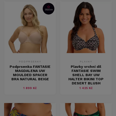
Stálice
PODPRSENKY
PLAVKY
Podprsenka FANTASIE
Plavky vrchní díl
MAGDALENA UW
FANTASIE SWIM
MOULDED SPACER
SHELL BAY UW
BRA NATURAL BEIGE
HALTER BIKINI TOP
DESERT BLUSH
1 899 Kč
1 425 Kč