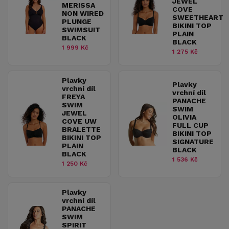
JEWEL
MERISSA
COVE
NON WIRED
SWEETHEART
PLUNGE
BIKINI TOP
SWIMSUIT
PLAIN
BLACK
BLACK
1 999 Kč
1 275 Kč
Plavky
Plavky
vrchní díl
vrchní díl
FREYA
PANACHE
SWIM
SWIM
JEWEL
OLIVIA
COVE UW
FULL CUP
BRALETTE
BIKINI TOP
BIKINI TOP
SIGNATURE
PLAIN
BLACK
BLACK
1 536 Kč
1 250 Kč
Plavky
vrchní díl
PANACHE
SWIM
SPIRIT