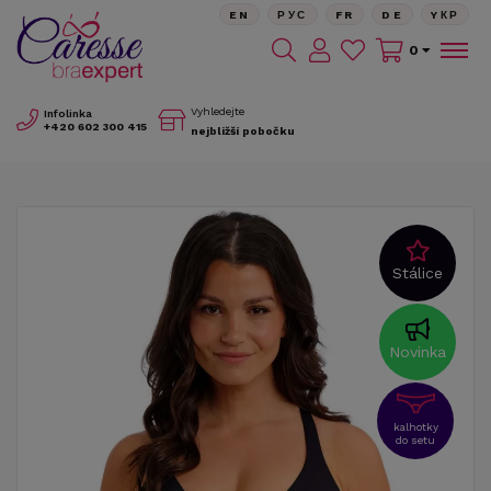
EN
РУС
FR
DE
YКР
0
Vyhledejte
Infolinka
+420
602 300 415
nejbližší pobočku
Stálice
Novinka
kalhotky
do setu