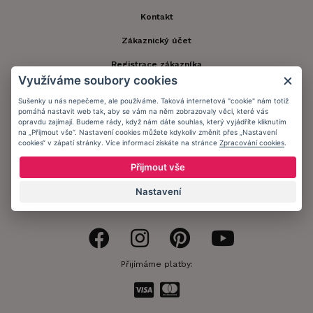
Kontakt
Zákaznický účet
Registrace zákazníka
Využíváme soubory cookies
Doprava a platba
Sušenky u nás nepečeme, ale používáme. Taková internetová "cookie" nám totiž
pomáhá nastavit web tak, aby se vám na něm zobrazovaly věci, které vás
Obchodní podmínky
opravdu zajímají. Budeme rády, když nám dáte souhlas, který vyjádříte kliknutím
na „Přijmout vše“. Nastavení cookies můžete kdykoliv změnit přes „Nastavení
Ochrana osobních údajů
cookies“ v zápatí stránky. Více informací získáte na stránce
Zpracování cookies
.
Informační memorandum
Přijmout vše
Nastavení
Zůstaňte s námi v kontaktu.
Přijímáme platby: