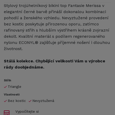
Stylový trojúhelníkový bikini top Fantasie Merissa v
elegantní černé barvě přináší dokonalou kombinaci
pohodlí a ženského vzhledu. Nevyztužené provedení
bez kostic poskytuje přirozenou oporu, zatímco
rafinovaný střih s hlubším výstřihem krásně zvýrazní
dekolt. Kvalitní materiál s podílem regenerovaného
nylonu ECONYL® zajišťuje příjemné nošení i dlouhou
životnost.
Stálá kolekce. Chybějící velikosti Vám u výrobce
rády doobjednáme.
Střih
Triangle
Vlastnosti
Bez kostic
Nevyztužená
Vypočítejte si