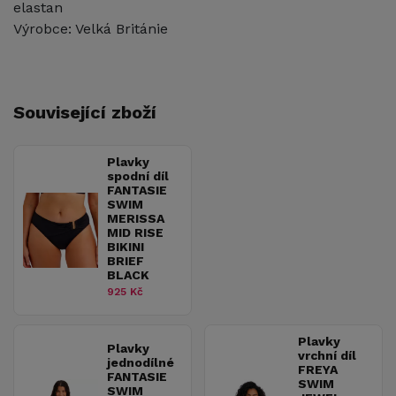
elastan
Výrobce: Velká Británie
Související zboží
Plavky
spodní díl
FANTASIE
SWIM
MERISSA
MID RISE
BIKINI
BRIEF
BLACK
925 Kč
Plavky
Plavky
vrchní díl
jednodílné
FREYA
FANTASIE
SWIM
SWIM