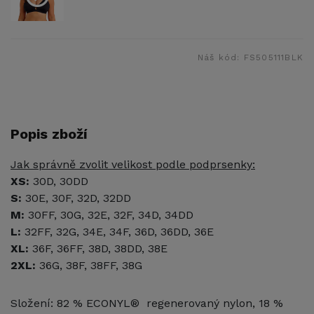
Náš kód:
FS505111BLK
Popis zboží
Jak správně zvolit velikost podle podprsenky:
XS:
30D, 30DD
S:
30E, 30F, 32D, 32DD
M:
30FF, 30G, 32E, 32F, 34D, 34DD
L:
32FF, 32G, 34E, 34F, 36D, 36DD, 36E
XL:
36F, 36FF, 38D, 38DD, 38E
2XL:
36G, 38F, 38FF, 38G
Složení: 82 % ECONYL® regenerovaný nylon, 18 %