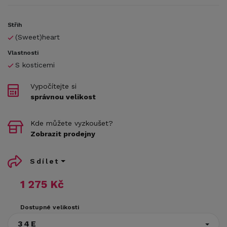
Střih
(Sweet)heart
Vlastnosti
S kosticemi
Vypočítejte si
správnou velikost
Kde můžete vyzkoušet?
Zobrazit prodejny
Sdílet
1 275 Kč
Dostupné velikosti
34E