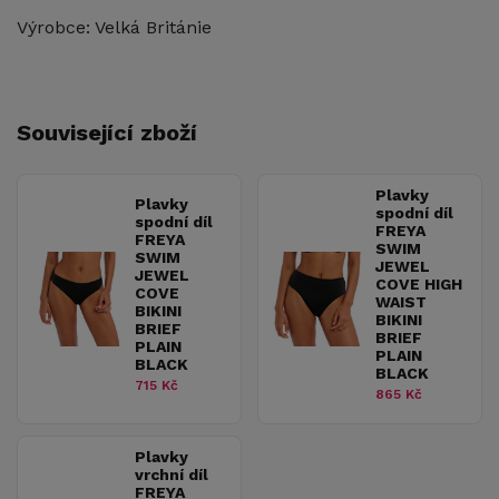
Výrobce: Velká Británie
Související zboží
Plavky
Plavky
spodní díl
spodní díl
FREYA
FREYA
SWIM
SWIM
JEWEL
JEWEL
COVE HIGH
COVE
WAIST
BIKINI
BIKINI
BRIEF
BRIEF
PLAIN
PLAIN
BLACK
BLACK
715 Kč
865 Kč
Plavky
vrchní díl
FREYA