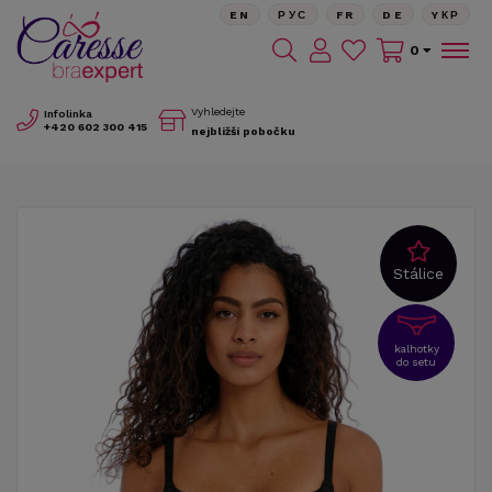
EN
РУС
FR
DE
YКР
0
Vyhledejte
Infolinka
+420
602 300 415
nejbližší pobočku
Stálice
kalhotky
do setu