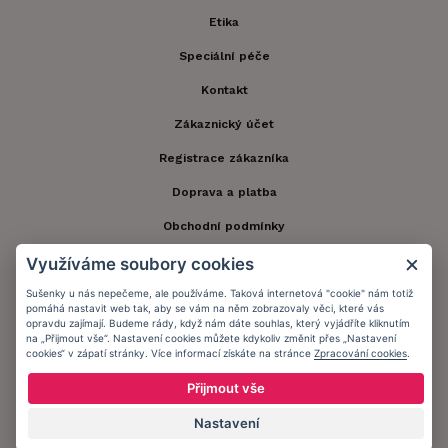
Etika
Speciální péče
Kontakt
Zákaznický účet
Registrace zákazníka
Doprava a platba
Obchodní podmínky
Ochrana osobních údajů
Využíváme soubory cookies
Sušenky u nás nepečeme, ale používáme. Taková internetová "cookie" nám totiž
Informační memorandum
pomáhá nastavit web tak, aby se vám na něm zobrazovaly věci, které vás
opravdu zajímají. Budeme rády, když nám dáte souhlas, který vyjádříte kliknutím
na „Přijmout vše“. Nastavení cookies můžete kdykoliv změnit přes „Nastavení
Zůstaňte s námi v kontaktu.
cookies“ v zápatí stránky. Více informací získáte na stránce
Zpracování cookies
.
Přijmout vše
Nastavení
Přijímáme platby: