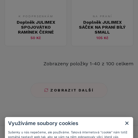
K PODPRSENKÁM
NA PRANÍ
Doplněk JULIMEX
Doplněk JULIMEX
SPOJOVÁTKO
SÁČEK NA PRANÍ BÍLÝ
RAMÍNEK ČERNÉ
SMALL
50 Kč
105 Kč
Zobrazeny položky 1-40 z 100 celkem
ZOBRAZIT DALŠÍ
1
2
3
Využíváme soubory cookies
Sušenky u nás nepečeme, ale používáme. Taková internetová "cookie" nám totiž
Přidejte se do
Caresse Clubu!
pomáhá nastavit web tak, aby se vám na něm zobrazovaly věci, které vás