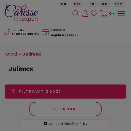
EN
РУС
FR
DE
YКР
0
Vyhledejte
Infolinka
+420
602 300 415
nejbližší pobočku
Úvod
»
Julimex
Julimex
FILTROVAT ZBOŽÍ
FILTROVAT
vymazat všechny filtry