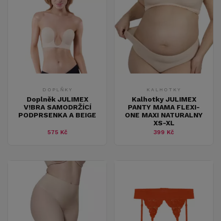
DOPLŇKY
KALHOTKY
Doplněk JULIMEX
Kalhotky JULIMEX
V!BRA SAMODRŽÍCÍ
PANTY MAMA FLEXI-
PODPRSENKA A BEIGE
ONE MAXI NATURALNY
XS-XL
575 Kč
399 Kč