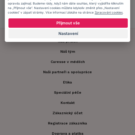
opravdu zajímají. Budeme rády, když nám dáte souhlas, který vyjádříte kliknutím
na „Přijmout vše“. Nastavení cookies můžete kdykoliv změnit přes „Nastavení
cookies“ v zápatí stránky. Více informací získáte na stránce
Zpracování cookies
.
ZJISTIT VÍCE
Přijmout vše
Nastavení
Náš příběh
Náš tým
Caresse v médiích
Naši partneři a spolupráce
Etika
Speciální péče
Kontakt
Zákaznický účet
Registrace zákazníka
Doprava a platba