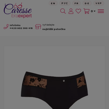
EN
РУС
FR
DE
YКР
0
Vyhledejte
Infolinka
+420
602 300 415
nejbližší pobočku