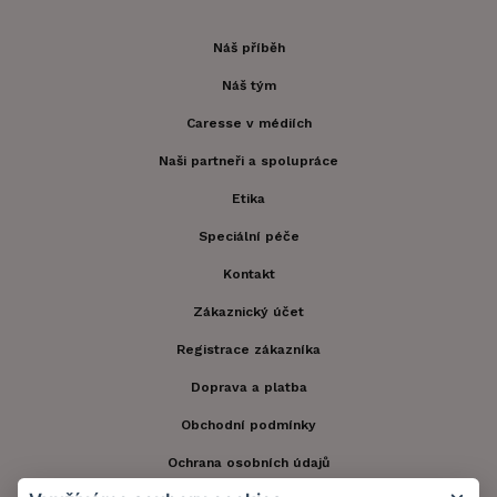
Náš příběh
Náš tým
Caresse v médiích
Naši partneři a spolupráce
Etika
Speciální péče
Kontakt
Zákaznický účet
Registrace zákazníka
Doprava a platba
Obchodní podmínky
Ochrana osobních údajů