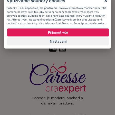
Využíváme soubory cookies
Informační memorandum
Sušenky u nás nepečeme, ale používáme. Taková internetová "cookie" nám totiž
pomáhá nastavit web tak, aby se vám na něm zobrazovaly věci, které vás
Zůstaňte s námi v kontaktu.
opravdu zajímají. Budeme rády, když nám dáte souhlas, který vyjádříte kliknutím
na „Přijmout vše“. Nastavení cookies můžete kdykoliv změnit přes „Nastavení
cookies“ v zápatí stránky. Více informací získáte na stránce
Zpracování cookies
.
Přijmout vše
Přijímáme platby:
Nastavení
Caresse je moderní obchod s
dámským prádlem.