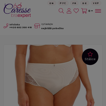
EN
РУС
FR
DE
YКР
0
Vyhledejte
Infolinka
+420
602 300 415
nejbližší pobočku
Stálice