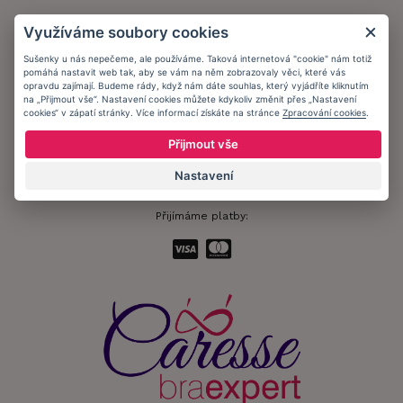
Obchodní podmínky
Využíváme soubory cookies
Ochrana osobních údajů
Sušenky u nás nepečeme, ale používáme. Taková internetová "cookie" nám totiž
pomáhá nastavit web tak, aby se vám na něm zobrazovaly věci, které vás
Informační memorandum
opravdu zajímají. Budeme rády, když nám dáte souhlas, který vyjádříte kliknutím
na „Přijmout vše“. Nastavení cookies můžete kdykoliv změnit přes „Nastavení
cookies“ v zápatí stránky. Více informací získáte na stránce
Zpracování cookies
.
Zůstaňte s námi v kontaktu.
Přijmout vše
Nastavení
Přijímáme platby: