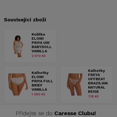
Související zboží
Košilka
ELOMI
PRIYA UW
BABYDOLL
VANILLA
2 070 Kč
Kalhotky
Kalhotky
FREYA
ELOMI
OFFBEAT
PRIYA FULL
BRAZILIAN
BRIEF
NATURAL
VANILLA
BEIGE
1 090 Kč
725 Kč
Přidejte se do
Caresse Clubu!