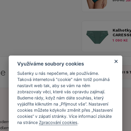
570 Kč
39
Kalhotk
CARESSE
1 090 Kč
Využíváme soubory cookies
 se do
Caresse Clubu!
ZJIS
Sušenky u nás nepečeme, ale používáme.
Taková internetová "cookie" nám totiž pomáhá
nastavit web tak, aby se vám na něm
zobrazovaly věci, které vás opravdu zajímají.
Budeme rády, když nám dáte souhlas, který
vyjádříte kliknutím na „Přijmout vše“. Nastavení
Náš příběh
Zákaznický účet
cookies můžete kdykoliv změnit přes „Nastavení
cookies“ v zápatí stránky. Více informací získáte
Náš tým
Registrace
oderní obchod s
na stránce
Zpracování cookies
.
zákazníka
dlem.
Caresse v