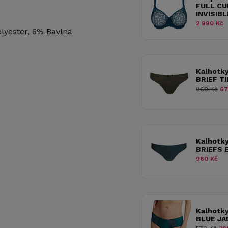
FULL CU
INVISIB
2 990 Kč
lyester, 6% Bavlna
Kalhotk
BRIEF T
960 Kč
67
Kalhotk
BRIEFS 
960 Kč
Kalhotk
BLUE JA