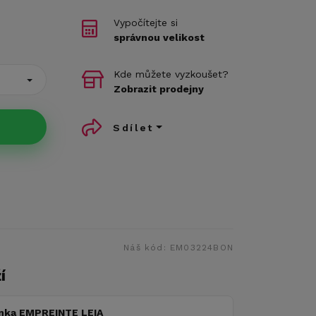
Vypočítejte si
správnou velikost
Kde můžete vyzkoušet?
Zobrazit prodejny
Sdílet
Náš kód:
EM03224BON
í
nka EMPREINTE LEIA