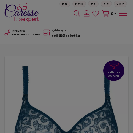
EN
РУС
FR
DE
YКР
0
Vyhledejte
Infolinka
+420
602 300 415
nejbližší pobočku
kalhotky
do setu