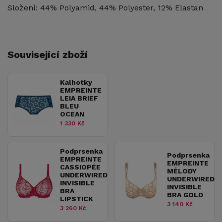
Složení: 44% Polyamid, 44% Polyester, 12% Elastan
Související zboží
Kalhotky
EMPREINTE
LEIA BRIEF
BLEU
OCEAN
1 330 Kč
Podprsenka
Podprsenka
EMPREINTE
EMPREINTE
CASSIOPÉE
MÉLODY
UNDERWIRED
UNDERWIRED
INVISIBLE
INVISIBLE
BRA
BRA GOLD
LIPSTICK
3 140 Kč
3 260 Kč