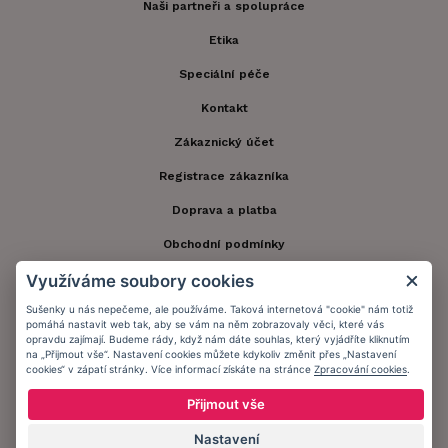
Naši partneři a spolupráce
Etika
Speciální péče
Kontakt
Zákaznický účet
Registrace zákazníka
Doprava a platba
Obchodní podmínky
Využíváme soubory cookies
Ochrana osobních údajů
Sušenky u nás nepečeme, ale používáme. Taková internetová "cookie" nám totiž
Informační memorandum
pomáhá nastavit web tak, aby se vám na něm zobrazovaly věci, které vás
opravdu zajímají. Budeme rády, když nám dáte souhlas, který vyjádříte kliknutím
na „Přijmout vše“. Nastavení cookies můžete kdykoliv změnit přes „Nastavení
cookies“ v zápatí stránky. Více informací získáte na stránce
Zpracování cookies
.
Zůstaňte s námi v kontaktu.
Přijmout vše
Nastavení