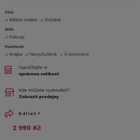
Účel
Běžné nošení
Svůdná
Střih
Fullcup
Vlastnosti
Krajka
Nevyztužená
S kosticemi
Vypočítejte si
správnou velikost
Kde můžete vyzkoušet?
Zobrazit prodejny
Sdílet
2 990 Kč