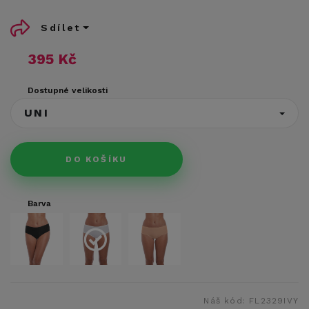
Sdílet
395 Kč
Dostupné velikosti
UNI
DO KOŠÍKU
Barva
Náš kód:
FL2329IVY