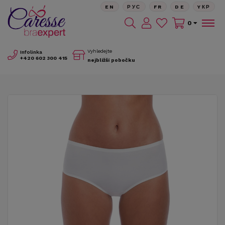
EN
РУС
FR
DE
YКР
0
Vyhledejte
Infolinka
+420
602 300 415
nejbližší pobočku