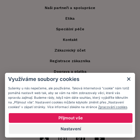
Naši partneři a spolupráce
Etika
Speciální péče
Kontakt
Zákaznický účet
Registrace zákazníka
Doprava a platba
Využíváme soubory cookies
Obchodní podmínky
Sušenky u nás nepečeme, ale používáme. Taková internetová "cookie" nám totiž
Ochrana osobních údajů
pomáhá nastavit web tak, aby se vám na něm zobrazovaly věci, které vás
opravdu zajímají. Budeme rády, když nám dáte souhlas, který vyjádříte kliknutím
na „Přijmout vše“. Nastavení cookies můžete kdykoliv změnit přes „Nastavení
Informační memorandum
cookies“ v zápatí stránky. Více informací získáte na stránce
Zpracování cookies
.
Přijmout vše
Zůstaňte s námi v kontaktu.
Nastavení