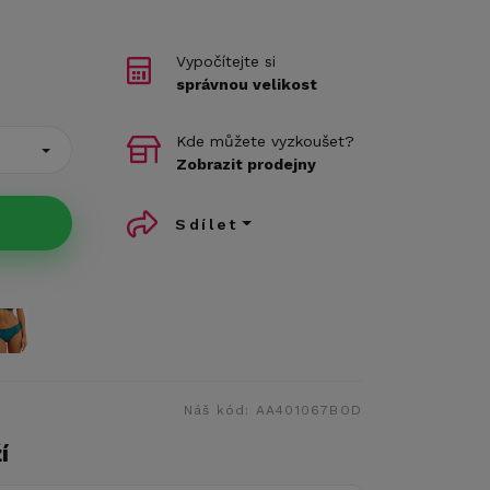
Vypočítejte si
správnou velikost
Kde můžete vyzkoušet?
Zobrazit prodejny
Sdílet
Náš kód:
AA401067BOD
í