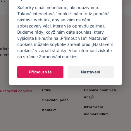
Sušenky u nás nepečeme, ale používáme.
Taková internetová "cookie" nám totiž pomáhá
nastavit web tak, aby se vám na něm
zobrazovaly věci, které vás opravdu zajímají.
Budeme rády, když nám dáte souhlas, který
Náš příběh
Zákaznický účet
vyjádříte kliknutím na „Přijmout vše“. Nastavení
cookies můžete kdykoliv změnit přes „Nastavení
Náš tým
Registrace
oderní obchod s
cookies“ v zápatí stránky. Více informací získáte
zákazníka
dlem.
na stránce
Zpracování cookies
.
Caresse v
médiích
Doprava a platba
Přijmout vše
Nastavení
Naši partneři a
Obchodní
spolupráce
podmínky
Etika
Ochrana osobních
Nastavení cookies
údajů
Speciální péče
Informační
Kontakt
memorandum