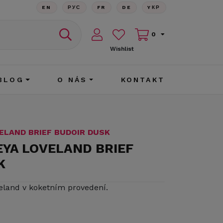
EN
РУС
FR
DE
YКР
0
Wishlist
BLOG
O NÁS
KONTAKT
VELAND BRIEF BUDOIR DUSK
EYA LOVELAND BRIEF
K
eland v koketním provedení.