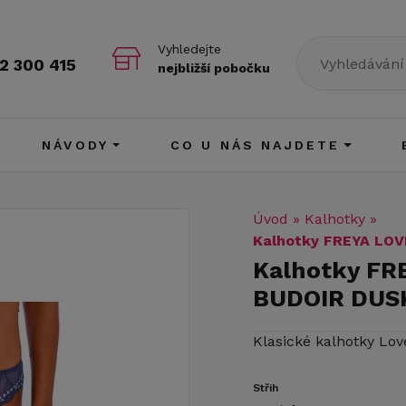
Vyhledejte
2 300 415
nejbližší pobočku
NÁVODY
CO U NÁS NAJDETE
Úvod
»
Kalhotky
»
Kalhotky FREYA LO
Kalhotky FR
BUDOIR DUS
Klasické kalhotky Lov
Střih