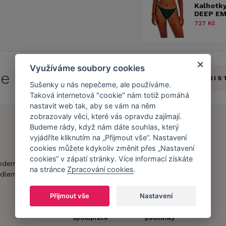
Kalhotk
DEEP E
727 Kč
Využíváme soubory cookies
 se do
Caresse Clubu!
ZJIS
Sušenky u nás nepečeme, ale používáme.
Taková internetová "cookie" nám totiž pomáhá
nastavit web tak, aby se vám na něm
zobrazovaly věci, které vás opravdu zajímají.
Budeme rády, když nám dáte souhlas, který
vyjádříte kliknutím na „Přijmout vše“. Nastavení
Náš příběh
Zákaznický účet
cookies můžete kdykoliv změnit přes „Nastavení
cookies“ v zápatí stránky. Více informací získáte
Náš tým
Registrace
oderní obchod s
na stránce
Zpracování cookies
.
zákazníka
dlem.
Caresse v
médiích
Doprava a platba
Přijmout vše
Nastavení
Naši partneři a
Obchodní
spolupráce
podmínky