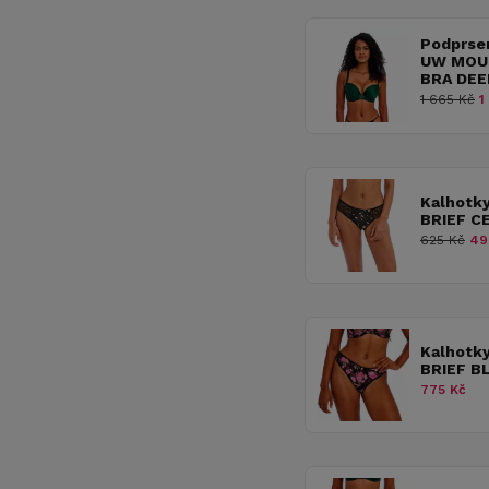
Podprse
UW MOU
BRA DEE
1 665 Kč
1
Kalhotk
BRIEF C
625 Kč
49
Kalhotk
BRIEF B
775 Kč