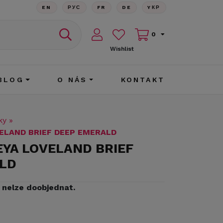
EN
РУС
FR
DE
YКР
0
Wishlist
BLOG
O NÁS
KONTAKT
ky
»
VELAND BRIEF DEEP EMERALD
EYA LOVELAND BRIEF
LD
iž nelze doobjednat.