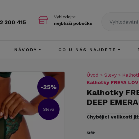
Vyhledejte
2 300 415
nejbližší pobočku
NÁVODY
CO U NÁS NAJDETE
Úvod
»
Slevy
»
Kalhot
Kalhotky FREYA LO
-25%
Kalhotky FR
DEEP EMERA
Sleva
Chybějící velikosti j
Střih